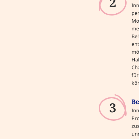
2
Inn
per
Mon
med
Be
ent
mö
Hab
Cha
für
kö
Be
3
Inn
Pr
zu
und