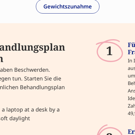
Gewichtszunahme
handlungsplan
Fü
1
Fr
n
In 
au
 haben Beschwerden.
um 
gen tun. Starten Sie die
Be
önlichen Behandlungsplan
Ans
Ide
Za
49,
Er