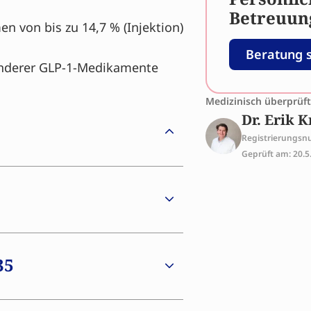
Betreuun
n von bis zu 14,7 % (Injektion)
Beratung 
nderer GLP-1-Medikamente
Medizinisch überprüf
Dr. Erik K
Registrierungs
Geprüft am: 20.5
zur Behandlung von Adipositas
Medikament wirkt sowohl auf
or. Diese körpereigenen
 Sättigung sowie der
as Mittel wird in zwei Formen
35
te. Letzteres könnte von
nicht bevorzugen. VK2735