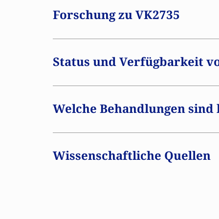
befindet sich noch in der klinischen Fo
Forschung zu VK2735
der Europäischen Union noch nicht zuge
sich dies ändert, werden wir Sie informi
Status und Verfügbarkeit v
Welche Behandlungen sind 
Wissenschaftliche Quellen