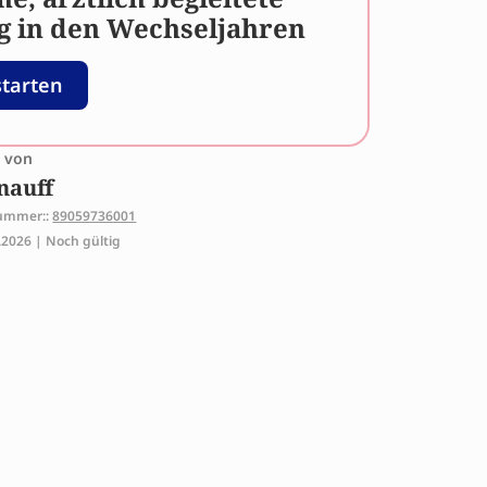
g in den Wechseljahren
starten
t von
nauff
nummer::
89059736001
.2026 | Noch gültig