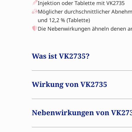
Injektion oder Tablette mit VK2735
Möglicher durchschnittlicher Abnehme
und 12,2 % (Tablette)
Die Nebenwirkungen ähneln denen a
Was ist VK2735?
VK2735 ist ein neues Medikament, das 
und Übergewicht untersucht wird. Das 
Wirkung von VK2735
den GLP-1- als auch auf den GIP-Rezept
Hormone spielen eine Rolle bei Appetit,
Verarbeitung von Zucker und Energie. D
Nebenwirkungen von VK27
entwickelt: als Injektion und als Tablet
Bedeutung sein, wenn Sie Injektionen 