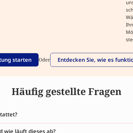
un
sch
Wäh
Ih
Mög
ste
tung starten
Entdecken Sie, wie es funkti
Oder
Häufig gestellte Fragen
tattet?
d wie läuft dieses ab?