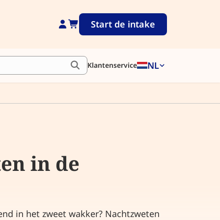
Start de intake
NL
Klantenservice
en in de
dend in het zweet wakker? Nachtzweten