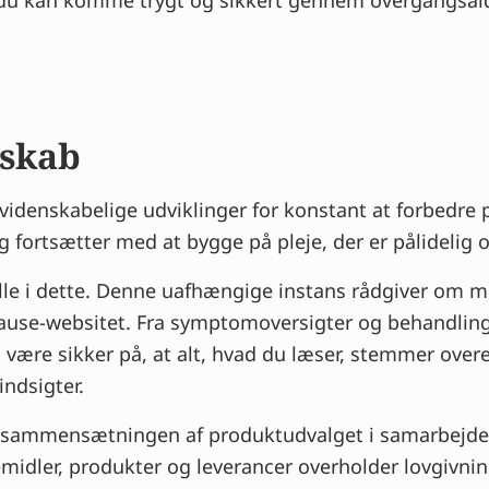
 Så du kan komme trygt og sikkert gennem overgangsal
nskab
idenskabelige udviklinger for konstant at forbedre p
og fortsætter med at bygge på pleje, der er pålidelig 
olle i dette. Denne uafhængige instans rådgiver om 
use-websitet. Fra symptomoversigter og behandlings
 være sikker på, at alt, hvad du læser, stemmer ov
indsigter.
 i sammensætningen af produktudvalget i samarbejd
emidler, produkter og leverancer overholder lovgivni