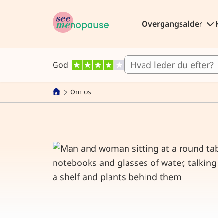
Overgangsalder
God
Om os