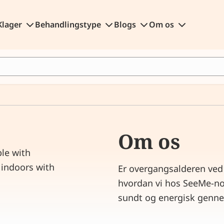
Klager
Behandlingstype
Blogs
Om os
Om os
Er overgangsalderen ved 
hvordan vi hos SeeMe-n
sundt og energisk gennem