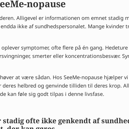
 SeeMe-nopause
deren. Alligevel er informationen om emnet stadig m
 endda ikke af sundhedspersonalet. Mange kvinder tro
n oplever symptomer, ofte flere på én gang. Hedetur
vingninger, smerter eller koncentrationsbesvær. Sy
behøver at være sådan. Hos SeeMe-nopause hjælper vi 
deres helbred og genvinde tilliden til deres krop. All
e kan føle sig godt tilpas i denne livsfase.
stadig ofte ikke genkendt af sundhed
t, der kan gøres.