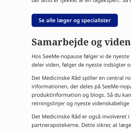
der altid er tjekket af en fagekspert.
Se alle læger og specialister
Samarbejde og vide
Hos SeeMe-nopause følger vi de nyeste v
deler viden, følger de nyeste indsigter 
Det Medicinske Råd spiller en central r
informationen, der deles på SeeMe-nopa
produktinformation og blogs. Så du kan
retningslinjer og nyeste videnskabelige 
Det Medicinske Råd er også involveret
partnerapotekerne. Dette sikrer, at læg