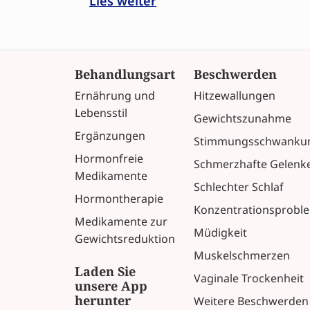
Lies weiter
Behandlungsart
Beschwerden
Ernährung und
Hitzewallungen
Lebensstil
Gewichtszunahme
Ergänzungen
Stimmungsschwanku
Hormonfreie
Schmerzhafte Gelenk
Medikamente
Schlechter Schlaf
Hormontherapie
Konzentrationsprobl
Medikamente zur
Müdigkeit
Gewichtsreduktion
Muskelschmerzen
Laden Sie
Vaginale Trockenheit
unsere App
herunter
Weitere Beschwerden