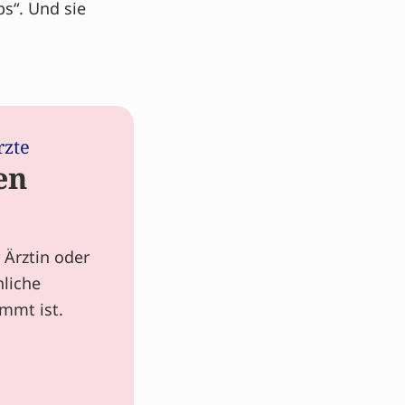
s“. Und sie
rzte
en
 Ärztin oder
nliche
mmt ist.