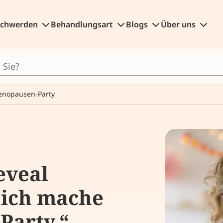
schwerden
Behandlungsart
Blogs
Über uns
nopausen-Party
eveal
 ich mache
Party.“