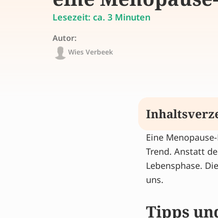
Lesezeit: ca. 3 Minuten
Autor:
Wies Verbeek
Inhaltsverz
Eine Menopause-Pa
Tipps und Inf
Trend. Anstatt d
Kommst du zu
Lebensphase. Die 
Wer ist Wies?
uns.
Linderung Ihr
Mehr von Wie
Tipps un