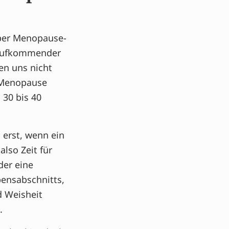
 über Menopause-
n aufkommender
ten uns nicht
e Menopause
 30 bis 40
 erst, wenn ein
also Zeit für
der eine
bensabschnitts,
d Weisheit
.