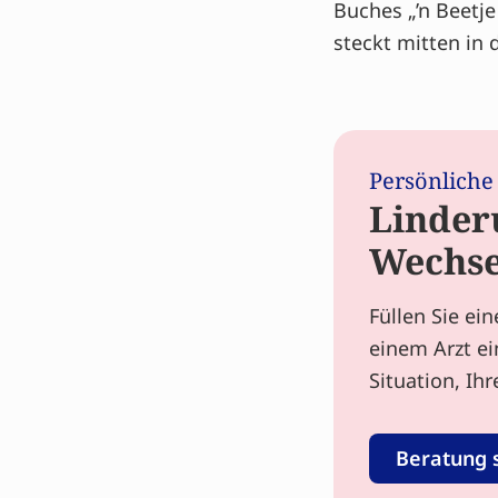
Buches „’n Beetj
steckt mitten in
Persönliche
Linder
Wechse
Füllen Sie ei
einem Arzt ei
Situation, Ih
Beratung 