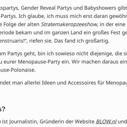
partys, Gender Reveal Partys und Babyshowers gibt 
artys. Ich glaube, ich muss mich erst daran gewöhn
e Folge der alten
Stratemakeropzeeshow
, in der ein
Periode bekam und im ganzen Land ein großes Fest ge
struaris!“, riefen sie. Das fand ich großartig.
m Partys geht, bin ich sowieso nicht diejenige, die si
zu eurer Menopause-Party ein. Wir machen daraus ein
use-Polonaise.
findet man allerlei Ideen und Accessoires für Menopa
s?
 ist Journalistin, Gründerin der Website
BLOW.nl
und 