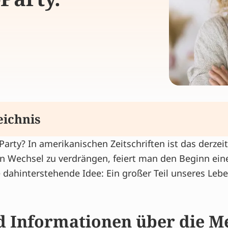
eichnis
rty? In amerikanischen Zeitschriften ist das derzeit
ormationen über die Menopause teilen
en Wechsel zu verdrängen, feiert man den Beginn ein
 meiner Menopause-Party?
dahinterstehende Idee: Ein großer Teil unseres Lebe
er Beschwerden in den Wechseljahren
s
d Informationen über die 