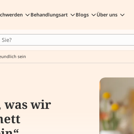
schwerden
Behandlungsart
Blogs
Über uns
eundlich sein
, was wir
nett
ein“