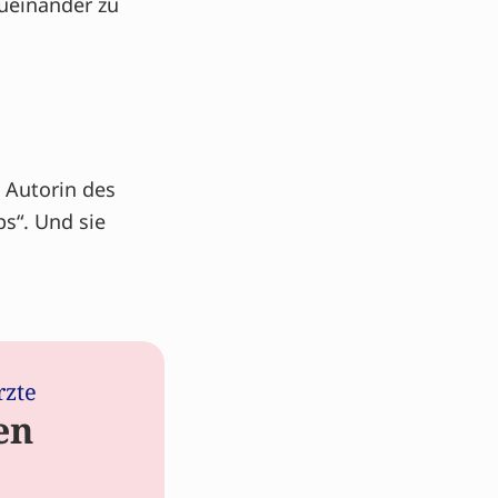
zueinander zu
Autorin des
s“. Und sie
rzte
en