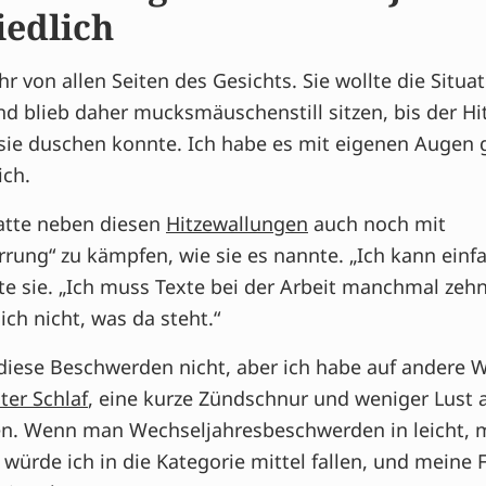
s?
iedlich
ihr von allen Seiten des Gesichts. Sie wollte die Situa
d blieb daher mucksmäuschenstill sitzen, bis der Hi
sie duschen konnte. Ich habe es mit eigenen Augen 
ich.
atte neben diesen
Hitzewallungen
auch noch mit
rrung“ zu kämpfen, wie sie es nannte. „Ich kann einf
gte sie. „Ich muss Texte bei der Arbeit manchmal zeh
ich nicht, was da steht.“
 diese Beschwerden nicht, aber ich habe auf andere 
ter Schlaf
, eine kurze Zündschnur und weniger Lust 
en. Wenn man Wechseljahresbeschwerden in leicht, m
 würde ich in die Kategorie mittel fallen, und meine