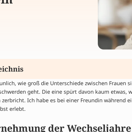
eichnis
aunlich, wie groß die Unterschiede zwischen Frauen 
ng der Wechseljahre ist sehr unterschiedlich
chwerden geht. Die eine spürt davon kaum etwas, 
 Lebensstil
 zerbricht. Ich habe es bei einer Freundin während e
Stress
bst erlebt.
ilft bei Wechseljahresbeschwerden
nehmung der Wechseljahre 
er Beschwerden in den Wechseljahren