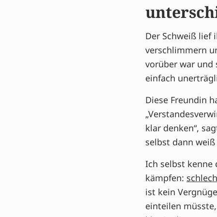
Mehr von Wie
untersch
Der Schweiß lief 
verschlimmern un
vorüber war und 
einfach unerträgl
Diese Freundin h
„Verstandesverwi
klar denken“, sa
selbst dann weiß 
Ich selbst kenne
kämpfen:
schlech
ist kein Vergnüg
einteilen müsste,