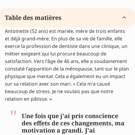
Table des matières
Antoinette (52 ans) est mariée, mère de trois enfants
Ne plus reconnaître son corps pendant la
et déjà grand-mère. En plus de sa vie de famille, elle
ménopause
exerce la profession de dentiste dans une clinique, un
Agir soi-même face aux symptômes de la
métier exigeant qui lui procure beaucoup de
ménopause
satisfaction. Vers l'âge de 46 ans, elle a soudainement
Trouver le bon soutien face aux symptômes de
constaté l'apparition de la ménopause, tant sur le plan
la ménopause
physique que mental. Cela a également eu un impact
La respiration comme soutien face aux
sur sa relation avec son mari. « Cela m'a causé
symptômes de la ménopause
beaucoup de stress. Je ne voulais pas que notre
Avancez par petites étapes vers votre objectif
relation en pâtisse. »
Les rechutes font partie du chemin face aux
symptômes de la ménopause
Vous souhaitez savoir si vous êtes en
Une fois que j'ai pris conscience
ménopause ? Obtenez une réponse immédiate.
des effets de ces changements, ma
Conseils d'experts et récits d'expériences
motivation a grandi. J'ai