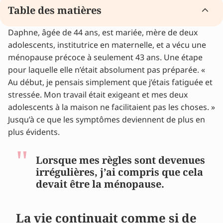
Table des matières
Daphne, âgée de 44 ans, est mariée, mère de deux
La vie continuait comme si de rien n’était
adolescents, institutrice en maternelle, et a vécu une
« Il y avait tellement de tensions à la maison »
ménopause précoce à seulement 43 ans. Une étape
Qu’est-ce qui a aidé ?
pour laquelle elle n’était absolument pas préparée. «
Le mot magique ? Équilibre
Au début, je pensais simplement que j’étais fatiguée et
Conseils d'experts et récits d'expériences
stressée. Mon travail était exigeant et mes deux
adolescents à la maison ne facilitaient pas les choses. »
Jusqu’à ce que les symptômes deviennent de plus en
plus évidents.
Lorsque mes règles sont devenues
irrégulières, j’ai compris que cela
devait être la ménopause.
La vie continuait comme si de