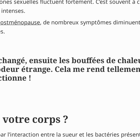
ones sexuelles fluctuent fortement. C’est souvent à
intenses.
postménopause
, de nombreux symptômes diminuent p
s.
changé, ensuite les bouffées de chaleu
odeur étrange. Cela me rend telleme
tionne !
s votre corps ?
r l’interaction entre la sueur et les bactéries présen