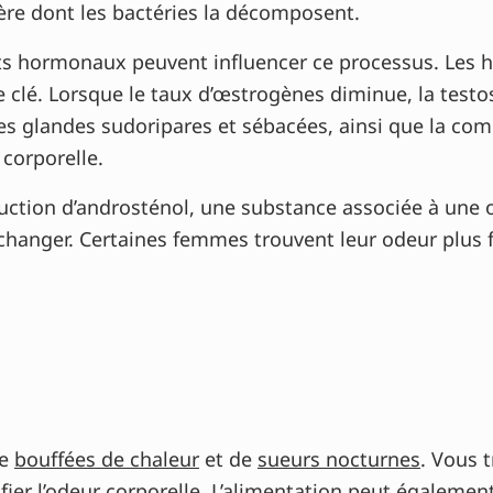
ère dont les bactéries la décomposent.
s hormonaux peuvent influencer ce processus. Les 
le clé. Lorsque le taux d’œstrogènes diminue, la testo
 des glandes sudoripares et sébacées, ainsi que la co
 corporelle.
duction d’androsténol, une substance associée à une 
hanger. Certaines femmes trouvent leur odeur plus f
de
bouffées de chaleur
et de
sueurs nocturnes
. Vous 
fier l’odeur corporelle. L’alimentation peut égalemen