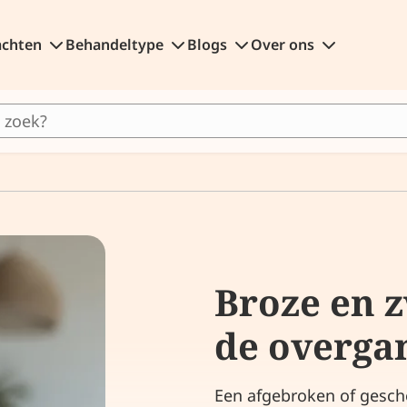
achten
Behandeltype
Blogs
Over ons
Broze en z
de overga
Een afgebroken of gesche