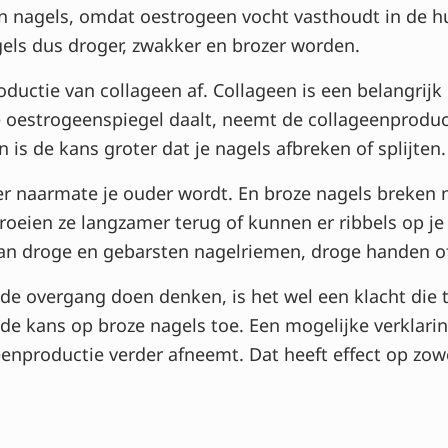
n nagels, omdat oestrogeen vocht vasthoudt in de h
els dus droger, zwakker en brozer worden.
ctie van collageen af. Collageen is een belangrijk 
e oestrogeenspiegel daalt, neemt de collageenproduc
en is de kans groter dat je nagels afbreken of splijten.
 naarmate je ouder wordt. En broze nagels breken ni
groeien ze langzamer terug of kunnen er ribbels op j
an droge en gebarsten nagelriemen, droge handen o
e overgang doen denken, is het wel een klacht die 
e kans op broze nagels toe. Een mogelijke verklarin
enproductie verder afneemt. Dat heeft effect op zo