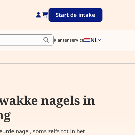
Start de intake
NL
Klantenservice
wakke nagels in
ng
urde nagel, soms zelfs tot in het