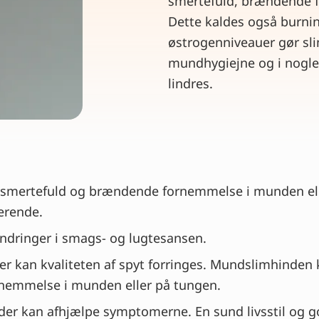
smertefuld, brændende 
Dette kaldes også burn
østrogenniveauer gør sl
mundhygiejne og i nogle
lindres.
mertefuld og brændende fornemmelse i munden eller
erende.
ndringer i smags- og lugtesansen.
r kan kvaliteten af spyt forringes. Mundslimhinden 
ornemmelse i munden eller på tungen.
 der kan afhjælpe symptomerne. En sund livsstil og g