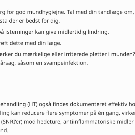
rg for god mundhygiejne. Tal med din tandlæge om, 
ta der er bedst for dig.
å isterninger kan give midlertidig lindring.
røft dette med din læge.
er du mærkelige eller irriterede pletter i munden?
 årsag, såsom en svampeinfektion.
andling (HT) også findes dokumenteret effektiv horm
g kan reducere flere symptomer på én gang, virker 
(SNRI’er) mod hedeture, antiinflammatoriske midler
and.