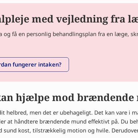
pleje med vejledning fra l
og få en personlig behandlingsplan fra en læge, skræ
dan fungerer intaken?
 kan hjælpe mod brændende
it helbred, men det er ubehageligt. Det kan vare i 
åder at håndtere brændende mund effektivt på. Du beh
 sund kost, tilstrækkelig motion og hvile. Derudover