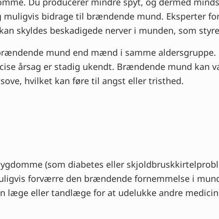
lsomme. Du producerer mindre spyt, og dermed minds
 muligvis bidrage til brændende mund. Eksperter f
kan skyldes beskadigede nerver i munden, som styr
e brændende mund end mænd i samme aldersgruppe. F
ræcise årsag er stadig ukendt. Brændende mund kan 
ove, hvilket kan føre til angst eller tristhed.
ygdomme (som diabetes eller skjoldbruskkirtelproble
ligvis forværre den brændende fornemmelse i mu
en læge eller tandlæge for at udelukke andre medicin