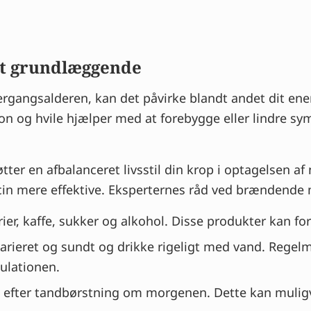
 det grundlæggende
gangsalderen, kan det påvirke blandt andet dit ener
tion og hvile hjælper med at forebygge eller lindre 
øtter en afbalanceret livsstil din krop i optagelsen a
cin mere effektive. Eksperternes råd ved brændende
ier, kaffe, sukker og alkohol. Disse produkter kan f
varieret og sundt og drikke rigeligt med vand. Regel
ulationen.
n efter tandbørstning om morgenen. Dette kan muligvi