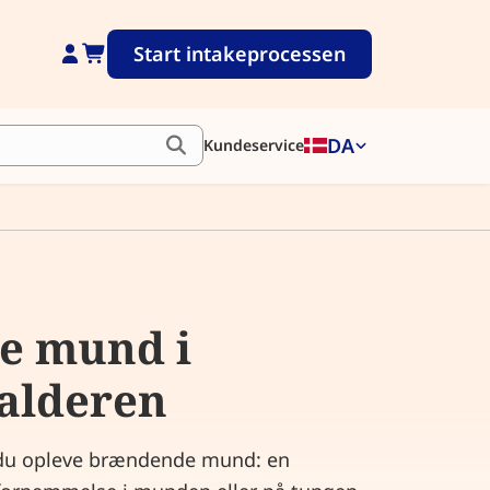
Start intakeprocessen
DA
Kundeservice
e mund i
alderen
 du opleve brændende mund: en