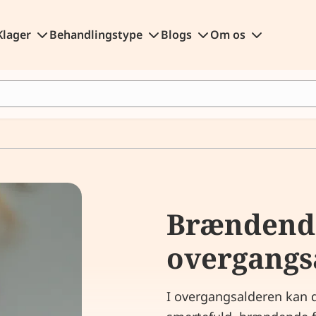
Klager
Behandlingstype
Blogs
Om os
Brændend
overgangs
I overgangsalderen kan