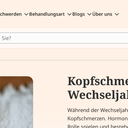
schwerden
Behandlungsart
Blogs
Über uns
Kopfschme
Wechselja
Während der Wechseljahre
Kopfschmerzen. Hormone
Rolle spielen und best