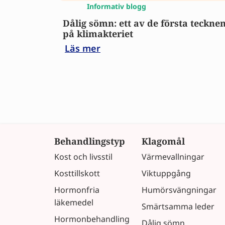
Informativ blogg
Dålig sömn: ett av de första teckne
på klimakteriet
Läs mer
Behandlingstyp
Klagomål
Kost och livsstil
Värmevallningar
Kosttillskott
Viktuppgång
Hormonfria
Humörsvängningar
läkemedel
Smärtsamma leder
Hormonbehandling
Dålig sömn