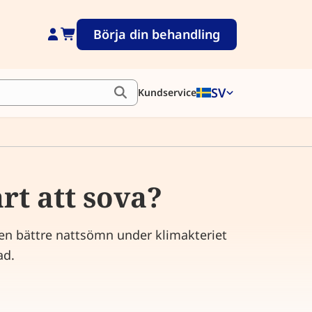
Börja din behandling
SV
Kundservice
rt att sova?
få en bättre nattsömn under klimakteriet
ad.