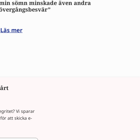
min sömn minskade även andra
övergångsbesvär”
Läs mer
årt
gritet? Vi sparar
ör att skicka e-