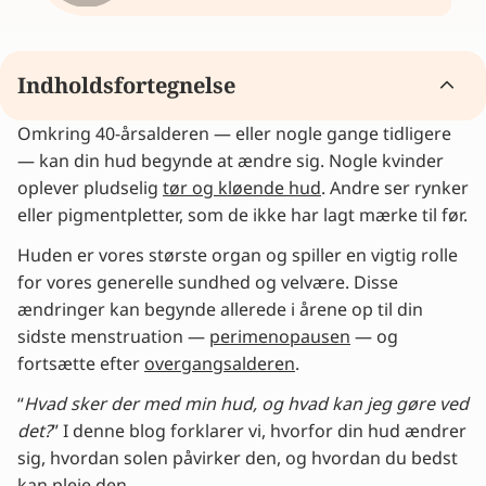
Indholdsfortegnelse
Omkring 40-årsalderen — eller nogle gange tidligere
Hvad sker der med din hud under
— kan din hud begynde at ændre sig. Nogle kvinder
overgangsalderen?
oplever pludselig
Støt din hud med den rette behandling
tør og kløende hud
. Andre ser rynker
eller pigmentpletter, som de ikke har lagt mærke til før.
Hvad gør sollys ved din hud?
Beskyt din hud: solbeskyttelse er uundværlig
Huden er vores største organ og spiller en vigtig rolle
Giv din hud ekstra opmærksomhed i
for vores generelle sundhed og velvære. Disse
overgangsalderen
ændringer kan begynde allerede i årene op til din
Hvem er Lia?
sidste menstruation —
perimenopausen
— og
Få lindring af dine overgangsbesvær
fortsætte efter
overgangsalderen
.
Tips fra eksperter og erfaringer
“
Hvad sker der med min hud, og hvad kan jeg gøre ved
det?
” I denne blog forklarer vi, hvorfor din hud ændrer
sig, hvordan solen påvirker den, og hvordan du bedst
kan pleje den.