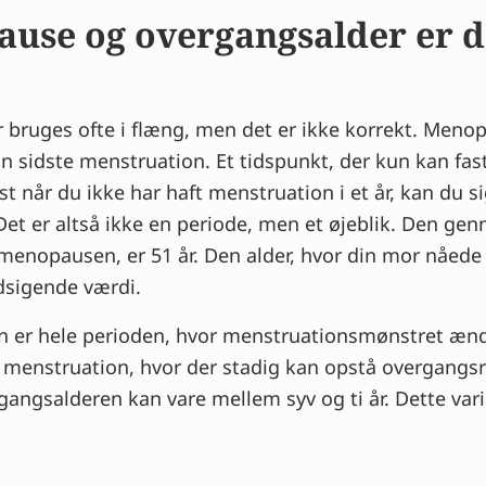
 dine overgangsbesvær
ause og overgangsalder er d
n lyst til sex under overgangsalderen
 det første tegn på overgangsalderen
 hvad der virkelig sker
 bruges ofte i flæng, men det er ikke korrekt. Meno
a eksperter
in sidste menstruation. Et tidspunkt, der kun kan fas
st når du ikke har haft menstruation i et år, kan du si
t er altså ikke en periode, men et øjeblik. Den genn
 menopausen, er 51 år. Den alder, hvor din mor nåe
dsigende værdi.
 er hele perioden, hvor menstruationsmønstret ændr
n menstruation, hvor der stadig kan opstå overgangs
ngsalderen kan vare mellem syv og ti år. Dette varier