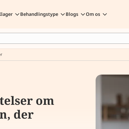
Klager
Behandlingstype
Blogs
Om os
er
telser om
n, der