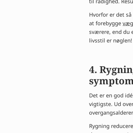
til rådighed. Resu
Hvorfor er det så
at forebygge
væg
sværere, end du e
livsstil er nøglen!
4. Rygnin
symptom
Det er en god idé
vigtigste. Ud ove
overgangsalderen,
Rygning reducerer