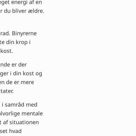
eget energi af en
r du bliver ældre.
rad. Binyrerne
e din krop i
 kost.
inde er der
ger i din kost og
en de er mere
tater.
du i samråd med
lvorlige mentale
 af situationen
nset hvad