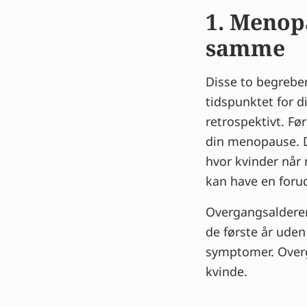
Få lindring af
1. Menop
6. Du har inge
samme
7. Hedeture er
Mere indsigt i,
Disse to begreber
Tips og råd fr
tidspunktet for d
FAQ
retrospektivt. Før
din menopause. De
hvor kvinder når
kan have en foru
Overgangsalderen
de første år ude
symptomer. Overga
kvinde.