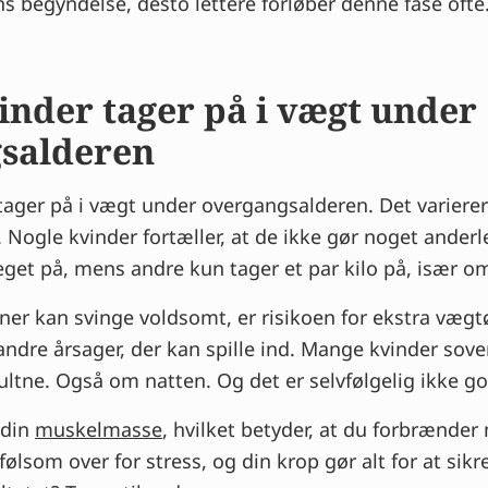
 begyndelse, desto lettere forløber denne fase ofte
vinder tager på i vægt under
salderen
 tager på i vægt under overgangsalderen. Det varierer 
. Nogle kvinder fortæller, at de ikke gør noget ander
eget på, mens andre kun tager et par kilo på, især 
er kan svinge voldsomt, er risikoen for ekstra vægt
ndre årsager, der kan spille ind. Mange kvinder sover
ultne. Også om natten. Og det er selvfølgelig ikke g
 din
muskelmasse
, hvilket betyder, at du forbrænder
ølsom over for stress, og din krop gør alt for at sikr