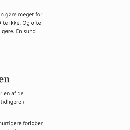
an gøre meget for
Ofte ikke. Og ofte
g gøre. En sund
en
r en af de
tidligere i
hurtigere forløber