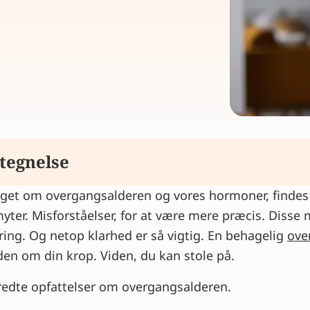
tegnelse
get om overgangsalderen og vores hormoner, findes 
og overgangsalder er det samme
yter. Misforståelser, for at være mere præcis. Disse 
r kommer i overgangsalderen, og der er intet, man k
rring. Og netop klarhed er så vigtig. En behagelig
ove
en om din krop. Viden, du kan stole på.
r tager på i vægt under overgangsalderen
r ingen indflydelse på symptomerne under overgangs
bredte opfattelser om overgangsalderen.
nbehandling kan afhjælpe symptomer