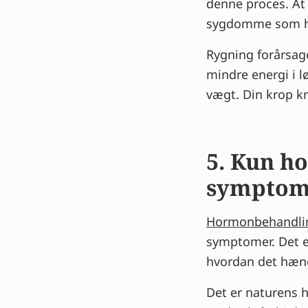
denne proces. At 
sygdomme som hj
Rygning forårsage
mindre energi i l
vægt. Din krop kr
5. Kun h
symptom
Hormonbehandli
symptomer. Det er
hvordan det hæ
Det er naturens h