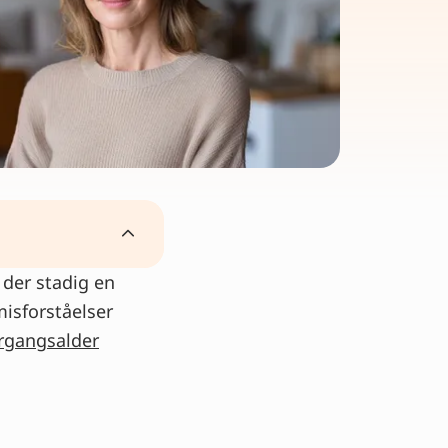
der stadig en
misforståelser
an gøre ved
rgangsalder
alderen