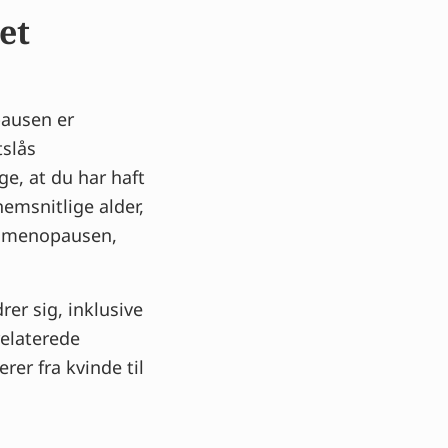
et
pausen er
tslås
ge, at du har haft
emsnitlige alder,
de menopausen,
er sig, inklusive
relaterede
er fra kvinde til