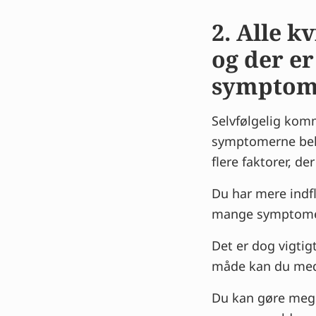
2. Alle 
og der er
symptom
Selvfølgelig kom
symptomerne behø
flere faktorer, d
Du har mere indfl
mange symptomer
Det er dog vigtig
måde kan du med
Du kan gøre mege