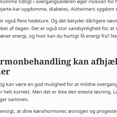
komme tidligt i overgangsalderen øger risikoen for f
erte-kar-sygdomme, diabetes, Alzheimers sygdom
r også flere hedeture. Og det betyder dårligere søvn
øbet af dagen. Der er også stor sandsynlighed for, at 
æver energi, og hvor kan du hurtigt få energi fra? Ne
ormonbehandling kan afhjæ
er
ng
kan være en god mulighed for at mildne overgan
 helt korrekt. Men det er ikke den eneste løsning. La
nger sammen.
ensigt, at dine kønshormoner, østrogen og progester