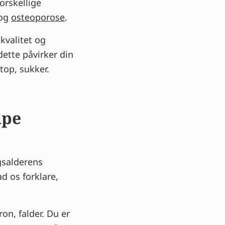
orskellige
 og
osteoporose
.
kvalitet og
dette påvirker din
top, sukker.
lpe
gsalderens
d os forklare,
on, falder. Du er