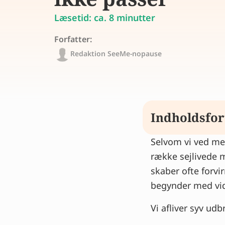
Læsetid: ca. 8 minutter
Forfatter:
Redaktion SeeMe-nopause
Indholdsfor
Selvom vi ved me
1. Menopause 
række sejlivede m
2. Alle kvinde
skaber ofte forvi
symptomerne
begynder med vid
3. Alle kvinde
4. Rygning ha
Vi afliver syv ud
5. Kun hormo