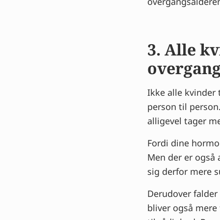
overgangsalderens
3. Alle k
overgang
Ikke alle kvinder
person til person
alligevel tager m
Fordi dine hormon
Men der er også a
sig derfor mere s
Derudover falder
bliver også mere f