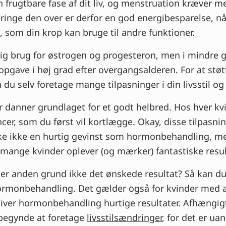
en frugtbare fase af dit liv, og menstruation kræver m
ringe den over er derfor en god energibesparelse, nå
, som din krop kan bruge til andre funktioner.
dig brug for østrogen og progesteron, men i mindre g
pgave i høj grad efter overgangsalderen. For at støtt
du selv foretage mange tilpasninger i din livsstil og
r danner grundlaget for et godt helbred. Hos hver kv
ncer, som du først vil kortlægge. Okay, disse tilpasnin
åske ikke en hurtig gevinst som hormonbehandling, m
mange kvinder oplever (og mærker) fantastiske resul
ller anden grund ikke det ønskede resultat? Så kan 
rmonbehandling. Det gælder også for kvinder med a
giver hormonbehandling hurtige resultater. Afhængigt
begynde at foretage
livsstilsændringer
, for det er ua