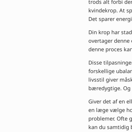
trods alt forbi d
kvindekrop. At sp
Det sparer energi
Din krop har sta
overtager denne o
denne proces kan 
Disse tilpasninge
forskellige ubala
livsstil giver m
bæredygtige. Og 
Giver det af en e
en læge vælge ho
problemer. Ofte 
kan du samtidig 