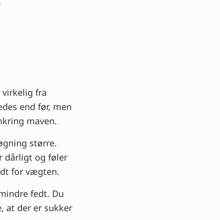
.
virkelig fra
ledes end før, men
omkring maven.
øgning større.
 dårligt og føler
odt for vægten.
 mindre fedt. Du
e, at der er sukker