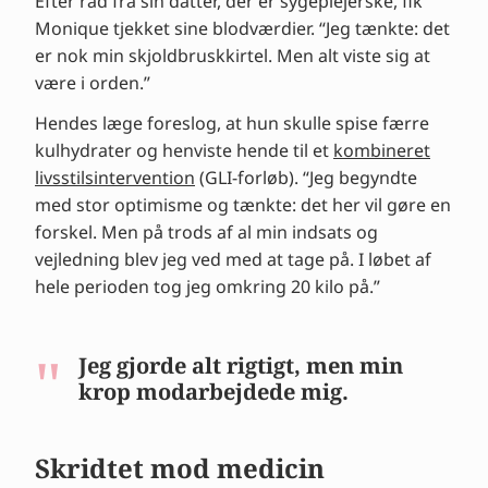
Efter råd fra sin datter, der er sygeplejerske, fik
Monique tjekket sine blodværdier. “Jeg tænkte: det
er nok min skjoldbruskkirtel. Men alt viste sig at
være i orden.”
Hendes læge foreslog, at hun skulle spise færre
kulhydrater og henviste hende til et
kombineret
livsstilsintervention
(GLI-forløb). “Jeg begyndte
med stor optimisme og tænkte: det her vil gøre en
forskel. Men på trods af al min indsats og
vejledning blev jeg ved med at tage på. I løbet af
hele perioden tog jeg omkring 20 kilo på.”
Jeg gjorde alt rigtigt, men min
krop modarbejdede mig.
Skridtet mod medicin