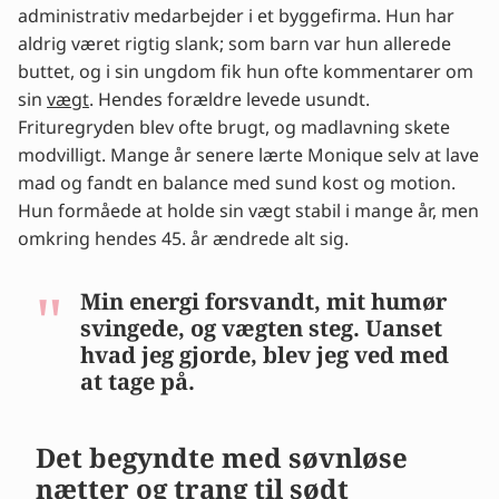
administrativ medarbejder i et byggefirma. Hun har
sødt
aldrig været rigtig slank; som barn var hun allerede
Motion, diæter og stadig vægtøgning
buttet, og i sin ungdom fik hun ofte kommentarer om
“Måske er der noget galt med din
sin
skjoldbruskkirtel”
vægt
. Hendes forældre levede usundt.
Frituregryden blev ofte brugt, og madlavning skete
Skridtet mod medicin
modvilligt. Mange år senere lærte Monique selv at lave
En ny begyndelse
mad og fandt en balance med sund kost og motion.
Moniques råd til andre kvinder
Hun formåede at holde sin vægt stabil i mange år, men
Tips fra eksperter og erfaringer
omkring hendes 45. år ændrede alt sig.
Min energi forsvandt, mit humør
svingede, og vægten steg. Uanset
hvad jeg gjorde, blev jeg ved med
at tage på.
Det begyndte med søvnløse
nætter og trang til sødt