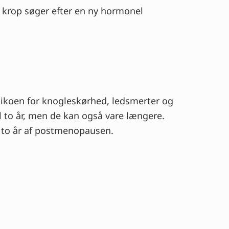
 krop søger efter en ny hormonel
?
sikoen for knogleskørhed, ledsmerter og
l to år, men de kan også vare længere.
e to år af postmenopausen.