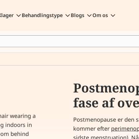
Klager
Behandlingstype
Blogs
Om os
Postmenop
fase af ov
Postmenopause er den si
kommer efter
perimeno
sidste menstruation). Nå