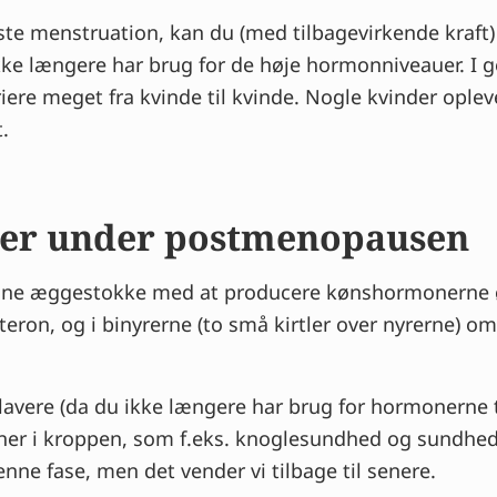
idste menstruation, kan du (med tilbagevirkende kraft
 ikke længere har brug for de høje hormonniveauer.
ere meget fra kvinde til kvinde. Nogle kvinder opleve
.
er under postmenopausen
 dine æggestokke med at producere kønshormonerne 
ron, og i binyrerne (to små kirtler over nyrerne) o
avere (da du ikke længere har brug for hormonerne ti
ioner i kroppen, som f.eks. knoglesundhed og sundhed 
enne fase, men det vender vi tilbage til senere.