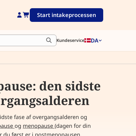
Start intakeprocessen
DA
Kundeservice
ause: den sidste
ergangsalderen
dste fase af overgangsalderen og
pause
og
menopause
(dagen for din
r du først er i postmenopausen,