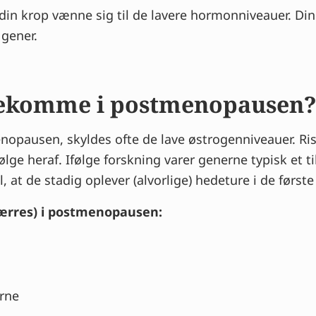
in krop vænne sig til de lavere hormonniveauer. Din
 gener.
orekomme i postmenopausen
enopausen, skyldes ofte de lave østrogenniveauer. Ri
ge heraf. Ifølge forskning varer generne typisk et ti
 at de stadig oplever (alvorlige) hedeture i de først
værres) i postmenopausen:
rne