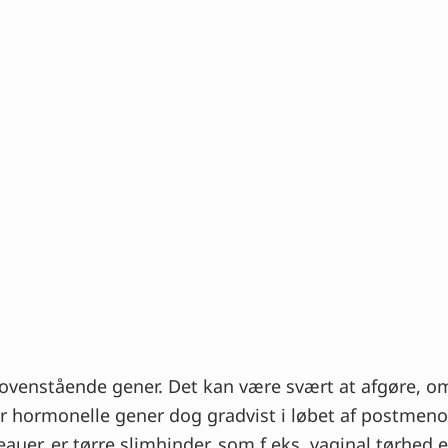
 til ovenstående gener. Det kan være svært at afgøre
er hormonelle gener dog gradvist i løbet af postmen
uer, er tørre slimhinder, som f.eks. vaginal tørhed el