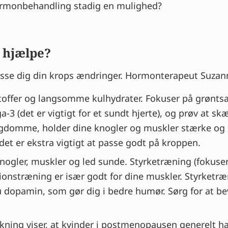
hormonbehandling stadig en mulighed?
l hjælpe?
passe dig din krops ændringer. Hormonterapeut Suzan
stoffer og langsomme kulhydrater. Fokuser på grøntsage
-3 (det er vigtigt for et sundt hjerte), og prøv at s
ygdomme, holder dine knogler og muskler stærke og s
det er ekstra vigtigt at passe godt på kroppen.
 knogler, muskler og led sunde. Styrketræning (fokuse
itionstræning er især godt for dine muskler. Styrketr
u dopamin, som gør dig i bedre humør. Sørg for at 
kning viser, at kvinder i postmenopausen generelt har