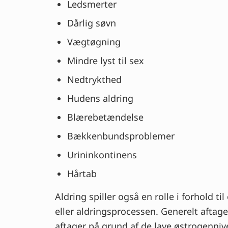
Ledsmerter
Dårlig søvn
Vægtøgning
Mindre lyst til sex
Nedtrykthed
Hudens aldring
Blærebetændelse
Bækkenbundsproblemer
Urininkontinens
Hårtab
Aldring spiller også en rolle i forhold
eller aldringsprocessen. Generelt aftag
aftager på grund af de lave østrogennivea