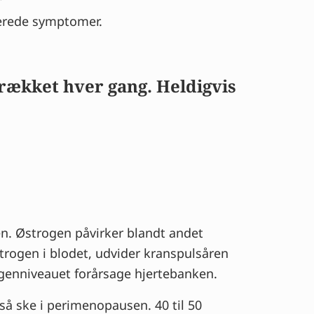
terede symptomer.
skrækket hver gang. Heldigvis
. Østrogen påvirker blandt andet
strogen i blodet, udvider kranspulsåren
ogenniveauet forårsage hjertebanken.
så ske i perimenopausen. 40 til 50