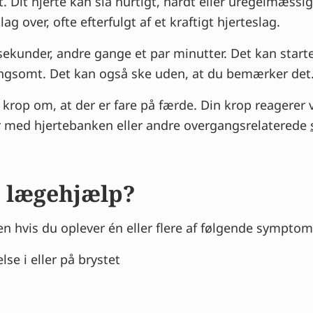
net. Dit hjerte kan slå hurtigt, hårdt eller uregelmæssi
g over, ofte efterfulgt af et kraftigt hjerteslag.
ekunder, andre gange et par minutter. Det kan starte
angsomt. Det kan også ske uden, at du bemærker det
n krop om, at der er fare på færde. Din krop reagere
oder med hjertebanken eller andre overgangsrelaterede
e lægehjælp?
 hvis du oplever én eller flere af følgende symptome
se i eller på brystet