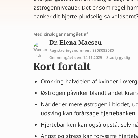
østrogenniveauer. Det er som regel har
banker dit hjerte pludselig så voldsomt
Medicinsk gennemgået af
Dr. Elena Maescu
Registreringsnummer::
8803083080
Gennemgået den: 14.11.2025 | Stadig gyldig
Kort fortalt
Omkring halvdelen af kvinder i over
Østrogen påvirker blandt andet kransp
Når der er mere østrogen i blodet, u
udsving kan forårsage hjertebanken.
Hjertebanken kan også opstå, selv når 
Angst og stress kan forværre hjerteba