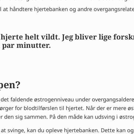
til at håndtere hjertebanken og andre overgangsrela
hjerte helt vildt. Jeg bliver lige for
t par minutter.
ppen?
t faldende østrogenniveau under overgangsalderen
ger for blodtilførslen til hjertet. Når der er mere ø
ker den sig sammen. På den måde kan udsving i østr
at svinge, kan du opleve hjertebanken. Dette kan og