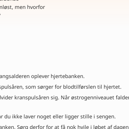
mløst, men hvorfor
?
gangsalderen oplever hjertebanken.
ulsåren, som sørger for blodtilførslen til hjertet.
dvider kranspulsåren sig. Når østrogenniveauet fald
du ikke laver noget eller ligger stille i sengen.
nken. Sørg derfor for at få nok hvile i løbet af dagen