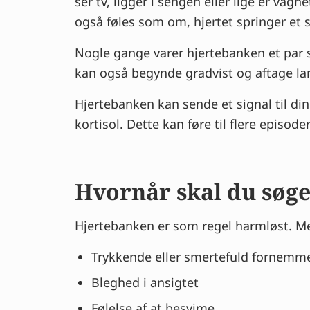
ser tv, ligger i sengen eller lige er våg
også føles som om, hjertet springer et sla
Nogle gange varer hjertebanken et par s
kan også begynde gradvist og aftage l
Hjertebanken kan sende et signal til di
kortisol. Dette kan føre til flere epis
Hvornår skal du søg
Hjertebanken er som regel harmløst. Men
Trykkende eller smertefuld fornemmel
Bleghed i ansigtet
Følelse af at besvime