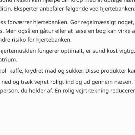
dicin. Eksperter anbefaler følgende ved hjertebanken
ress forværrer hjertebanken. Gør regelmæssigt noget,
. Men også en gåtur eller at læse en bog kan virke af
dre risiko for hjertebanken.
hjertemusklen fungerer optimalt, er sund kost vigt
atrium.
ohol, kaffe, krydret mad og sukker. Disse produkter k
 ned og træk vejret roligt ind og ud gennem næsen. 
en person, du holder af. En rolig vejrtrækning reduce