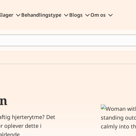
Klager
Behandlingstype
Blogs
Om os
en
aftig hjerterytme? Det
r oplever dette i
faldende