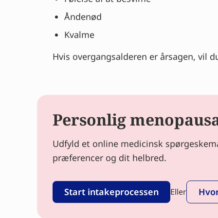
Åndenød
Kvalme
Hvis overgangsalderen er årsagen, vil d
Personlig menopausal
Udfyld et online medicinsk spørgeskema 
præferencer og dit helbred.
Start intakeprocessen
Hvor
Eller