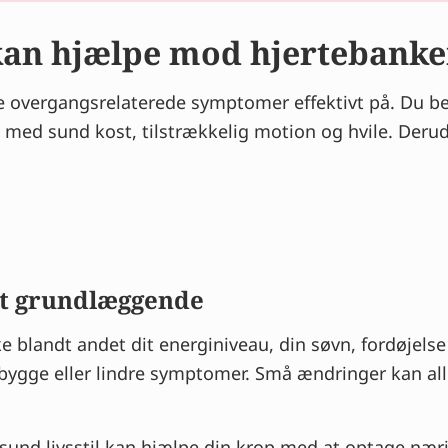
kan hjælpe mod hjertebank
re overgangsrelaterede symptomer effektivt på. Du b
 med sund kost, tilstrækkelig motion og hvile. Deru
 det grundlæggende
blandt andet dit energiniveau, din søvn, fordøjelse o
bygge eller lindre symptomer. Små ændringer kan alle
 sund livsstil kan hjælpe din krop med at optage nær