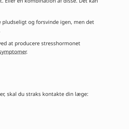
gt. Eller en kombination af disse. Det kan
 pludseligt og forsvinde igen, men det
.
r ved at producere stresshormonet
symptomer
.
r, skal du straks kontakte din læge: