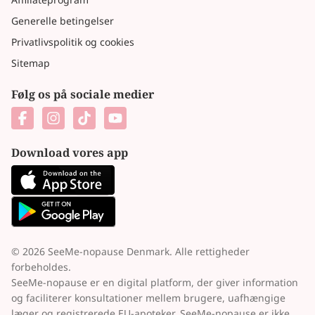
Generelle betingelser
Privatlivspolitik og cookies
Sitemap
Følg os på sociale medier
Download vores app
© 2026 SeeMe-nopause Denmark. Alle rettigheder
forbeholdes.
SeeMe-nopause er en digital platform, der giver information
og faciliterer konsultationer mellem brugere, uafhængige
læger og registrerede EU-apoteker. SeeMe-nopause er ikke