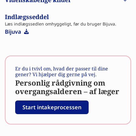
demens, knogleskørhed og generel dødelighed kan
reduceres hos kvinder, der starter hormonbehandling
som Bijuva i tide og bruger det i flere år under
Indlægsseddel
overgangsalderen. Bijuva indeholder østradiol og
Læs indlægssedlen omhyggeligt, før du bruger Bijuva.
progesteron og er derfor beregnet til kvinder med en
Bijuva
livmoder. Du skal have en recept for at bruge dette
lægemiddel.
Er du i tvivl om, hvad der passer til dine
gener? Vi hjælper dig gerne på vej.
Personlig rådgivning om
overgangsalderen – af læger
Start intakeprocessen