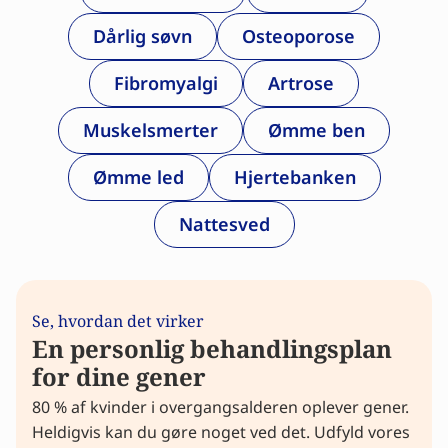
Dårlig søvn
Osteoporose
Fibromyalgi
Artrose
Muskelsmerter
Ømme ben
Ømme led
Hjertebanken
Nattesved
Se, hvordan det virker
En personlig behandlingsplan
for dine gener
80 % af kvinder i overgangsalderen oplever gener.
Heldigvis kan du gøre noget ved det. Udfyld vores