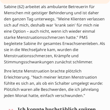
Sabine (62) arbeitet als ambulante Betreuerin für
"Mit Anfang 40 hatte ich die Menopause noch
Menschen mit geistiger Behinderung und ist daher
nicht auf dem Schirm"
den ganzen Tag unterwegs. "Meine Klienten verlassen
"Die Menopause ist eine individuelle Erfahrung"
sich auf mich, deshalb war 'krank sein' für mich nie
"Ein gesunder Lebensstil während der
eine Option – auch nicht, wenn ich wieder einmal
Menopause"
starke Menstruationsschmerzen hatte." PMS
"Meine letzte Menstruation war eine
begleitete Sabine ihr gesamtes Erwachsenenleben. Als
Erleichterung"
sie in die Wechseljahre kam, wurden die
"Sprechen Sie mit jemandem über diese
Menstruationsschmerzen, Krämpfe und
Lebensphase"
Stimmungsschwankungen zunächst schlimmer.
Möchten Sie wissen, ob Sie sich in den
Wechseljahren befinden? Erhalten Sie sofort
Ihre letzte Menstruation brachte plötzlich
Klarheit.
Erleichterung. "Nach meiner letzten Menstruation
Tipps von Experten und Erfahrungsberichte
fühlte es sich an, als ob ein Schalter umgelegt wurde:
Plötzlich waren alle Beschwerden, die ich jahrelang
jeden Monat hatte, einfach verschwunden."
Ich konnte buchstäblich spüren,