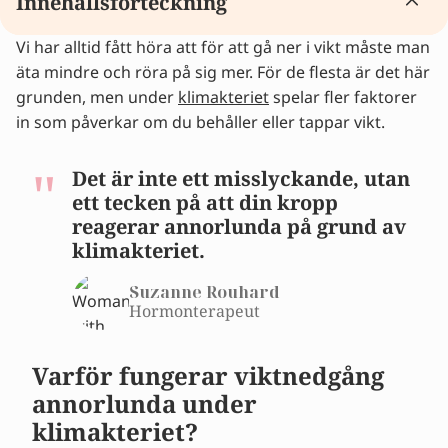
Innehållsförteckning
Vi har alltid fått höra att för att gå ner i vikt måste man
Varför fungerar viktnedgång annorlunda under
äta mindre och röra på sig mer. För de flesta är det här
klimakteriet?
grunden, men under
Hur märker du viktuppgång under klimakteriet i
klimakteriet
spelar fler faktorer
in som påverkar om du behåller eller tappar vikt.
vardagen?
Vad hjälper verkligen för att gå ner i vikt utan
träning?
Det är inte ett misslyckande, utan
Hjälp vid viktförändringar under klimakteriet
ett tecken på att din kropp
Kost: vad du äter gör skillnad
reagerar annorlunda på grund av
Minska stress för att stödja viktnedgång under
klimakteriet.
klimakteriet
Suzanne Rouhard
Stöd din lever vid viktnedgång under
Hormonterapeut
klimakteriet
Stöd din sköldkörtel vid viktnedgång under
Varför fungerar viktnedgång
klimakteriet
Förbättra sömnen
annorlunda under
Ska du då helt sluta träna?
klimakteriet?
Gå ner i vikt utan träning: balans är nyckeln