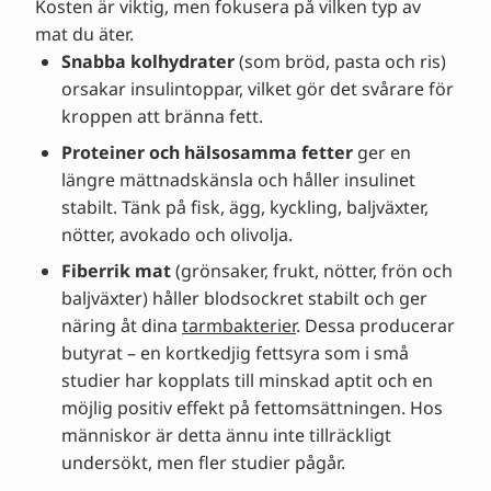
Kosten är viktig, men fokusera på vilken typ av
mat du äter.
Snabba kolhydrater
(som bröd, pasta och ris)
orsakar insulintoppar, vilket gör det svårare för
kroppen att bränna fett.
Proteiner och hälsosamma fetter
ger en
längre mättnadskänsla och håller insulinet
stabilt. Tänk på fisk, ägg, kyckling, baljväxter,
nötter, avokado och olivolja.
Fiberrik mat
(grönsaker, frukt, nötter, frön och
baljväxter) håller blodsockret stabilt och ger
näring åt dina
tarmbakterier
. Dessa producerar
butyrat – en kortkedjig fettsyra som i små
studier har kopplats till minskad aptit och en
möjlig positiv effekt på fettomsättningen. Hos
människor är detta ännu inte tillräckligt
undersökt, men fler studier pågår.