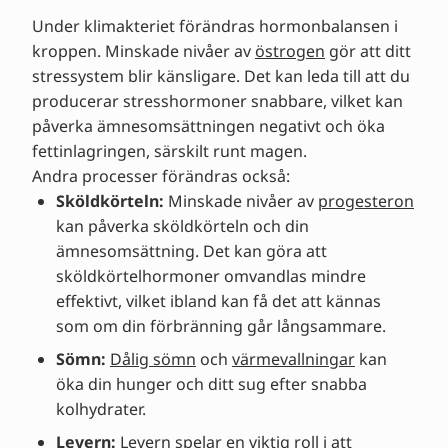
Lindra dina övergångsbesvär
Under klimakteriet förändras hormonbalansen i
Tips och råd från experter
kroppen. Minskade nivåer av
östrogen
gör att ditt
stressystem blir känsligare. Det kan leda till att du
producerar stresshormoner snabbare, vilket kan
påverka ämnesomsättningen negativt och öka
fettinlagringen, särskilt runt magen.
Andra processer förändras också:
Sköldkörteln:
Minskade nivåer av
progesteron
kan påverka sköldkörteln och din
ämnesomsättning. Det kan göra att
sköldkörtelhormoner omvandlas mindre
effektivt, vilket ibland kan få det att kännas
som om din förbränning går långsammare.
Sömn:
Dålig sömn
och
värmevallningar
kan
öka din hunger och ditt sug efter snabba
kolhydrater.
Levern:
Levern spelar en viktig roll i att