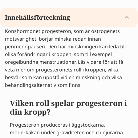
Innehållsförteckning
Könshormonet progesteron, som är östrogenets
Vilken roll spelar progesteron i din kropp?
motsvarighet, börjar minska redan innan
Hur samverkar progesteron och östrogen?
perimenopausen. Den här minskningen kan leda till
Progesteron i de olika faserna av
olika förändringar i kroppen, som till exempel
övergångsåldern
oregelbundna menstruationer. Läs vidare för att få
Vilka besvär kan progesteronminskningen
veta mer om progesteronets roll i kroppen, vilka
orsaka?
besvär som kan uppstå vid en minskning och vilka
Lindra dina övergångsbesvär
behandlingsalternativ som finns.
Vad märker du av en progesteronbrist?
Vad kan du själv göra vid progesteronbrist?
Kan hormonbehandling hjälpa vid
Vilken roll spelar progesteron i
progesteronbrist?
din kropp?
Hormonbehandling vid övergångsbesvär
Tips från experter och erfarenhetsberättelser
Progesteron produceras i äggstockarna,
FAQ
moderkakan under graviditeten och i binjurarna.