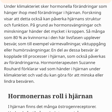
Under klimakteriet sker hormonella förändringar som
Hormonernas roll i hjärnan
hänger ihop med förändringar i hjärnan. Forskning
Vad händer med din hjärna under klimakteriet?
visar att detta också kan påverka hjärnans struktur
Vad kan du själv göra åt problemen?
och funktion. På grund av hormonsvängningar och
Behandlingar för att stötta din hjärna
minskningar händer det mycket i kroppen. Så många
Lindra dina övergångsbesvär
som 80 % av kvinnorna i den här livsfasen upplever
Tips & råd från experter
besvär, som till exempel värmevallningar, viktuppgång
eller humörsvängningar. En del av dessa besvär är
kopplade till processer i hjärnan, som också påverkas
av förändringarna. Hormonterapeuten Suzanne
Rouhard förklarar vad som händer i hjärnan under
klimakteriet och vad du kan göra för att minska eller
lindra besvären.
Hormonernas roll i hjärnan
I hjärnan finns det många östrogenreceptorer.