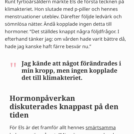
Runt fyrtioårsåldern märkte Els de första tecknen på
Hormonpåverkan diskuterades knappast på
klimakteriet. Hon slutade med p-piller och hennes
den tiden
menstruationer uteblev. Därefter följde ledvärk och
Stödet då kändes ofullständigt
sömnlösa nätter. Ändå kopplade ingen detta till
Vad bra vård idag hade kunnat innebära
hormoner. “Det ställdes knappt några följdfrågor. I
Els tips till dagens kvinnor
efterhand tänker jag: om vården hade varit bättre då,
Reflektion: med dagens kunskap
hade jag kanske haft färre besvär nu.”
Vill du veta om du är i klimakteriet? Få svar
direkt.
Tips från experter och erfarenhetsberättelser
Jag kände att något förändrades i
min kropp, men ingen kopplade
det till klimakteriet.
Hormonpåverkan
diskuterades knappast på den
tiden
För Els är det framför allt hennes
smärtsamma