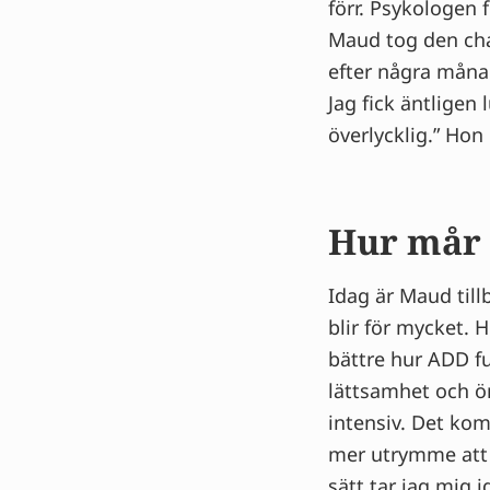
förr. Psykologen 
Maud tog den ch
efter några måna
Jag fick äntligen
överlycklig.” Hon
Hur mår
Idag är Maud till
blir för mycket. 
bättre hur ADD f
lättsamhet och öm
intensiv. Det kom
mer utrymme att 
sätt tar jag mig 