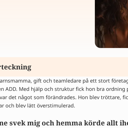
rteckning
arnsmamma, gift och teamledare på ett stort företag
gar, energilöshet och glömska
n ADD. Med hjälp och struktur fick hon bra ordning på 
ig svaghet
 var det något som förändrades. Hon blev tröttare, fi
r lugn och ro
 och blev lätt överstimulerad.
u?
 du är i klimakteriet? Få svar direkt.
ne svek mig och hemma körde allt iho
rter & personliga berättelser