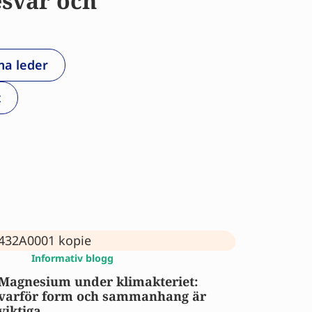
esvär och
a leder
t
Informativ blogg
Magnesium under klimakteriet:
varför form och sammanhang är
viktiga