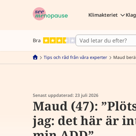
Klimakteriet
Kla
Bra
Tips och råd från våra experter
Maud berä
Senast uppdaterad:
23 juli 2026
Maud (47): ”Plöts
jag: det här är i
min ADD”