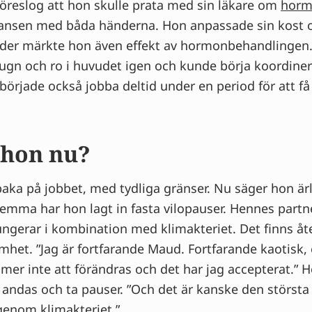
föreslog att hon skulle prata med sin läkare om
horm
ansen med båda händerna. Hon anpassade sin kost
der märkte hon även effekt av hormonbehandlingen. 
 lugn och ro i huvudet igen och kunde börja koordinera
 började också jobba deltid under en period för att f
 hon nu?
baka på jobbet, med tydliga gränser. Nu säger hon ärli
Hemma har hon lagt in fasta vilopauser. Hennes partn
ungerar i kombination med klimakteriet. Det finns å
het. ”Jag är fortfarande Maud. Fortfarande kaotisk, 
mer inte att förändras och det har jag accepterat.” H
andas och ta pauser. ”Och det är kanske den största 
igenom klimakteriet.”