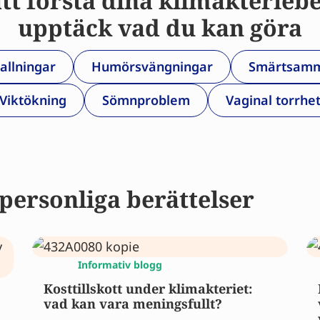
att förstå dina klimakterieb
upptäck vad du kan göra
llningar
Humörsvängningar
Smärtsamm
Viktökning
Sömnproblem
Vaginal torrhe
personliga berättelser
Informativ blogg
Kosttillskott under klimakteriet:
vad kan vara meningsfullt?