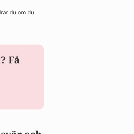
drar du om du
t? Få