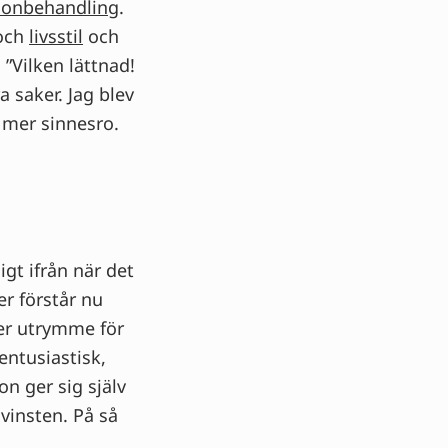
onbehandling
.
 och
livsstil
och
”Vilken lättnad!
 saker. Jag blev
å mer sinnesro.
gt ifrån när det
er förstår nu
ter utrymme för
entusiastisk,
on ger sig själv
vinsten. På så