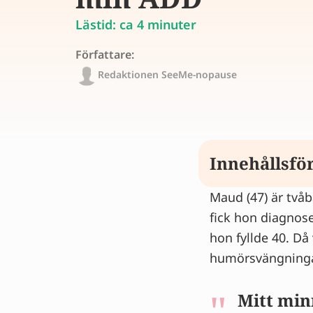
Lästid: ca 4 minuter
Författare:
Redaktionen SeeMe-nopause
Innehållsfö
Maud (47) är tvåb
Humörsvängnin
fick hon diagnose
Ingen personl
hon fyllde 40. Då
Steget mot me
humörsvängningar
Hur mår hon n
Vill du veta om
Mitt min
Tips från expe