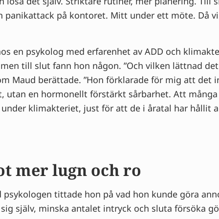
 lösa det själv. Striktare rutiner, mer planering. Till
n panikattack på kontoret. Mitt under ett möte. Då vi
hos en psykolog med erfarenhet av ADD och klimakteri
t, men till slut fann hon någon. ”Och vilken lättnad de
om Maud berättade. ”Hon förklarade för mig att det i
t, utan en hormonellt förstärkt sårbarhet. Att mång
under klimakteriet, just för att de i åratal har hållit a
ot mer lugn och ro
psykologen tittade hon på vad hon kunde göra anno
ig själv, minska antalet intryck och sluta försöka gö