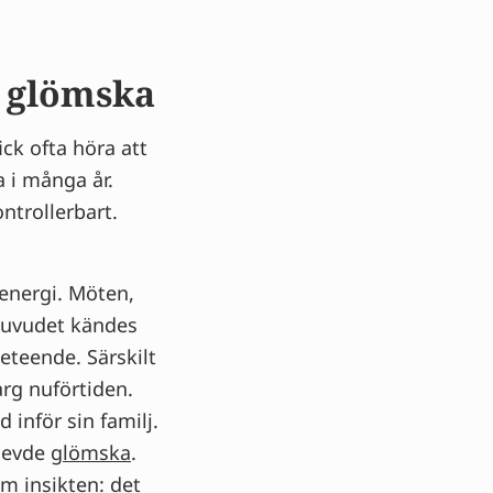
h glömska
ck ofta höra att
a i många år.
ntrollerbart.
energi. Möten,
 Huvudet kändes
eteende. Särskilt
arg nuförtiden.
inför sin familj.
plevde
glömska
.
 insikten: det