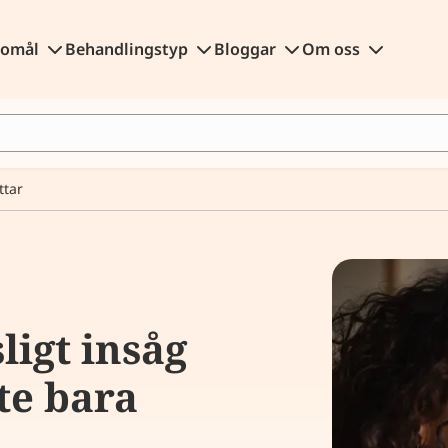
gomål
Behandlingstyp
Bloggar
Om oss
ttar
ligt insåg
nte bara