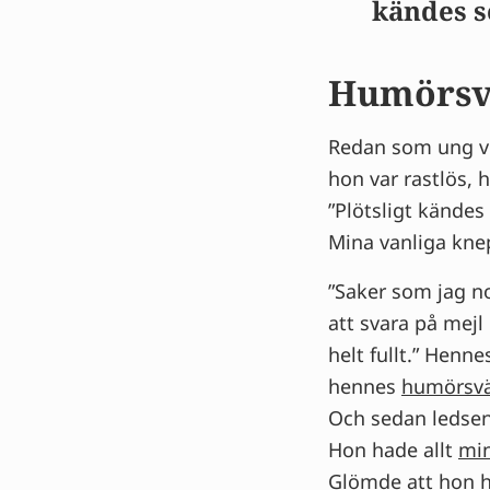
kändes s
Humörsvä
Redan som ung vis
hon var rastlös, h
”Plötsligt kändes
Mina vanliga knep
”Saker som jag n
att svara på mejl
helt fullt.” Henn
hennes
humörsvä
Och sedan ledsen.
Hon hade allt
min
Glömde att hon h