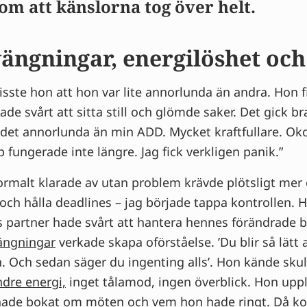
om att känslorna tog över helt.
ngningar, energilöshet oc
ste hon att hon var lite annorlunda än andra. Hon fi
ade svårt att sitta still och glömde saker. Det gick br
 det annorlunda än min ADD. Mycket kraftfullare. Oko
 fungerade inte längre. Jag fick verkligen panik.”
ormalt klarade av utan problem krävde plötsligt mer 
 och hålla deadlines – jag började tappa kontrollen.
es partner hade svårt att hantera hennes förändrade b
ngningar
verkade skapa oförståelse. ’Du blir så lätt 
 Och sedan säger du ingenting alls’. Hon kände skuld 
dre energi,
inget tålamod, ingen överblick. Hon up
ade bokat om möten och vem hon hade ringt. Då kom