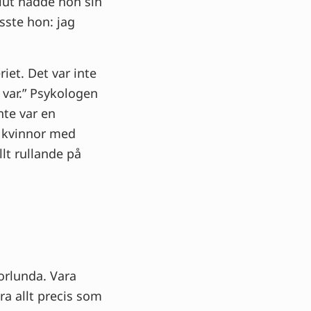
 slut nådde hon sin
sste hon: jag
et. Det var inte
t var.” Psykologen
nte var en
a kvinnor med
llt rullande på
rlunda. Vara
ra allt precis som