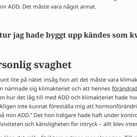
 min ADD. Det måste vara något annat.
ktur jag hade byggt upp kändes som k
rsonlig svaghet
 runt lite på nätet insåg hon att det måste vara klimak
hon närmade sig klimakteriet och att hennes
förändra
en hur det låg till med ADD och klimakteriet hade h
kligen inte kunnat föreställa mig att hormonförändri
på min ADD.” Det hon tidigare hade haft under kontr
lsiviteten och känsligheten för intryck – allt blev int