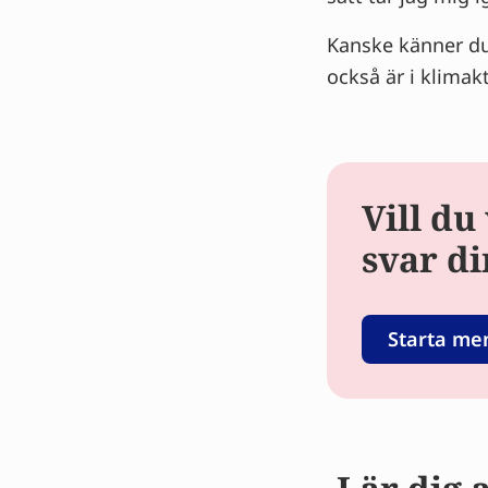
Kanske känner du
också är i klimak
Vill du
svar di
Starta me