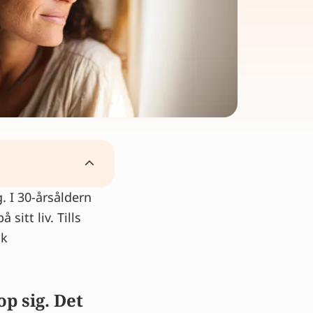
. I 30-årsåldern
sitt liv. Tills
ck
p sig. Det