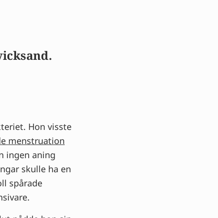
vicksand.
teriet. Hon visste
de menstruation
on ingen aning
ngar skulle ha en
oll spårade
ensivare.