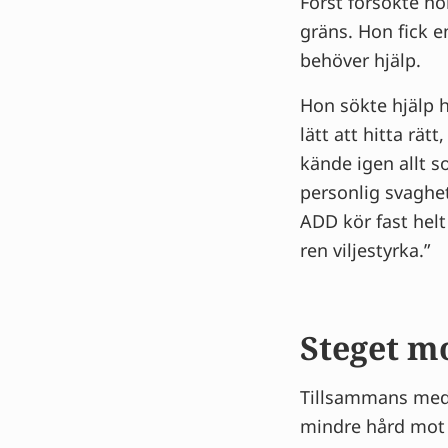
Först försökte hon
gräns. Hon fick e
behöver hjälp.
Hon sökte hjälp 
lätt att hitta rät
kände igen allt s
personlig svaghe
ADD kör fast helt 
ren viljestyrka.”
Steget m
Tillsammans med 
mindre hård mot s