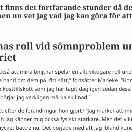
t finns det fortfarande stunder då det
en nu vet jag vad jag kan göra för at
nas roll vid sömnproblem u
riet
kså att mina binjurar spelar en allt viktigare roll und
a hand om dem på rätt sätt,” fortsätter Marieke. “Ho
e
kosttillskott
som jag har tagit dagligen sedan dess,
örjar jag verkligen märka skillnad.”
t efter de förändringar hon gjort? “Jag märker att 
ch jag känner mig också fysiskt starkare. Men det vikt
mycket bättre nu. Det började med att jag ibland kun