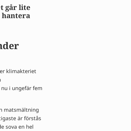
 går lite
t hantera
nder
er klimakteriet
n
 nu i ungefär fem
min matsmältning
igaste är förstås
de sova en hel