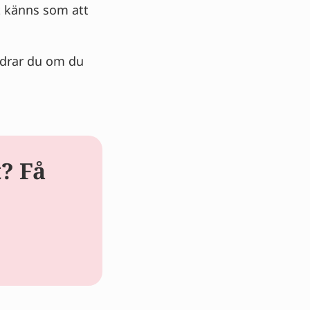
t känns som att
ndrar du om du
t? Få