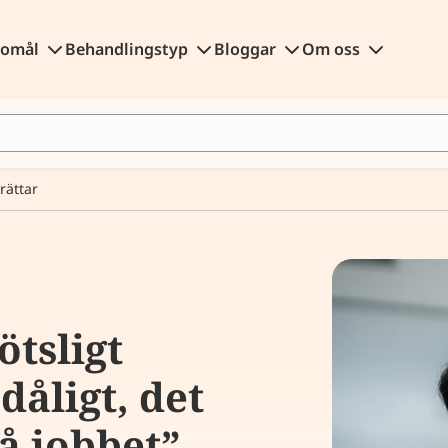
gomål
Behandlingstyp
Bloggar
Om oss
rättar
ötsligt
dåligt, det
å jobbet”