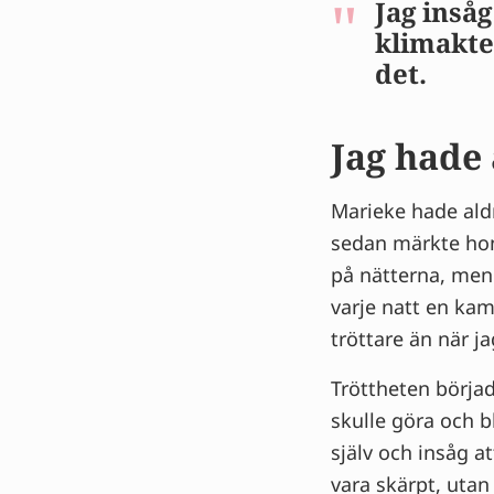
Jag inså
klimakte
det.
Jag hade
Marieke hade ald
sedan märkte hon
på nätterna, men 
varje natt en ka
tröttare än när ja
Tröttheten börja
skulle göra och 
själv och insåg at
vara skärpt, utan