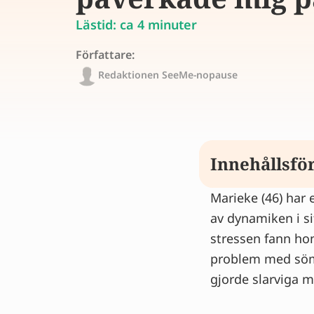
Lästid: ca 4 minuter
Författare:
Redaktionen SeeMe-nopause
Innehållsfö
Marieke (46) har
Jag hade aldri
av dynamiken i si
En ond cirkel 
stressen fann hon 
Då förstod ho
problem med sömn
Binjurarnas ro
gjorde slarviga m
Vill du veta om
Tips från expe