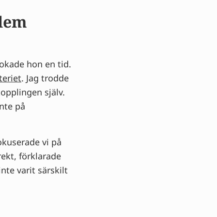
blem
bokade hon en tid.
teriet
. Jag trodde
kopplingen själv.
nte på
okuserade vi på
ekt, förklarade
te varit särskilt