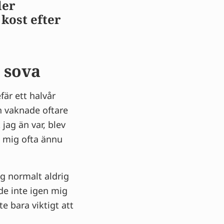
der
kost efter
 sova
fär ett halvår
n vaknade oftare
jag än var, blev
g mig ofta ännu
g normalt aldrig
de inte igen mig
te bara viktigt att