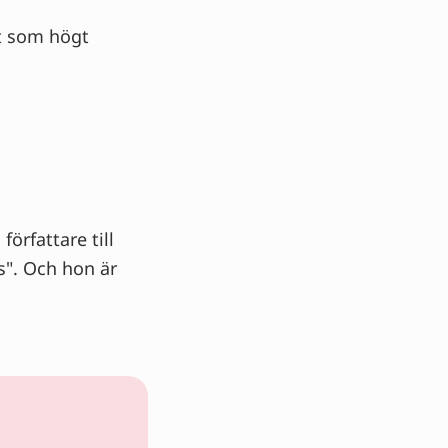
et som högt
författare till
s". Och hon är