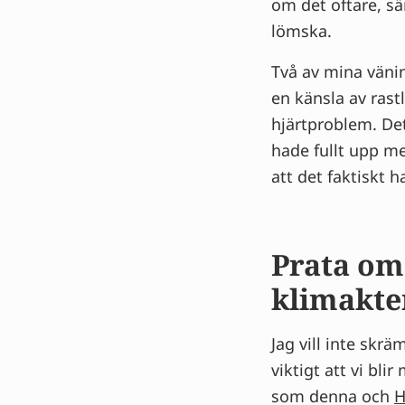
om det oftare, s
lömska.
Två av mina väni
en känsla av rastl
hjärtproblem. De
hade fullt upp me
att det faktiskt 
Prata om
klimakte
Jag vill inte skr
viktigt att vi bl
som denna och
H