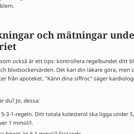
oblem.
ningar och mätningar unde
riet
om också är ett tips: kontrollera regelbundet ditt blo
 och blodsockervärden. Det kan din läkare göra, men 
ter från apoteket. "Känn dina siffror," säger kardiolog
rar du? Jo, dessa:
j 5-3-1-regeln. Ditt totala kolesterol ska ligga under 5
ver 1 mmol/l.
te högre än 6,1 mmol/l fastande.