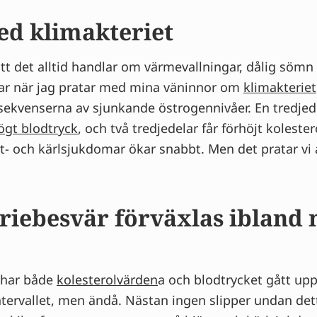
ed klimakteriet
t det alltid handlar om värmevallningar, dålig sömn 
r när jag pratar med mina väninnor om
klimakteriet
nsekvenserna av sjunkande östrogennivåer. En tredjed
ögt blodtryck
, och två tredjedelar får förhöjt kolester
ärt- och kärlsjukdomar ökar snabbt. Men det pratar vi
riebesvär förväxlas ibland
 har både
kolesterolvärden
a och blodtrycket gått upp
ntervallet, men ändå. Nästan ingen slipper undan det