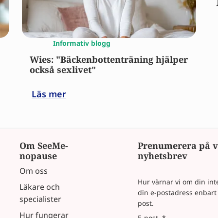
Informativ blogg
Wies: "Bäckenbottenträning hjälper
också sexlivet"
Läs mer
Om SeeMe-
Prenumerera på v
nopause
nyhetsbrev
Om oss
Hur värnar vi om din inte
Läkare och
din e-postadress enbart f
specialister
post.
Hur fungerar
E-post
*