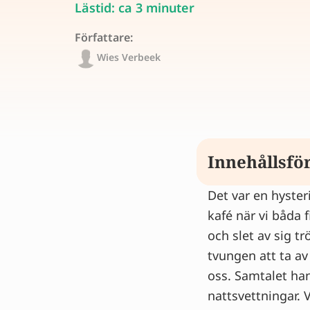
Lästid: ca 3 minuter
Författare:
Wies Verbeek
Innehållsfö
Det var en hyster
Risker med kli
kafé när vi båda 
Klimakteriebes
och slet av sig t
Prata om riske
tvungen att ta av 
Undersökninga
oss. Samtalet ha
Vem är Wies?
nattsvettningar. V
Lindra dina ö