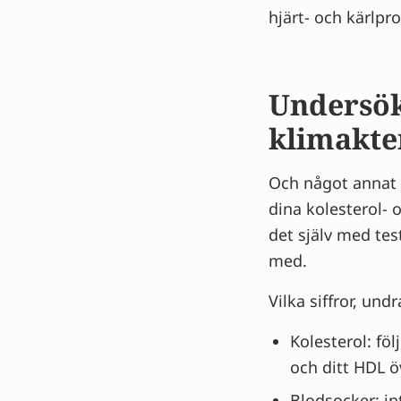
hjärt- och kärlpr
Undersök
klimakte
Och något annat s
dina kolesterol-
det själv med tes
med.
Vilka siffror, und
Kolesterol: föl
och ditt HDL ö
Blodsocker: in