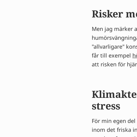
Mer från Wies
Risker m
Men jag märker at
humörsvängninga
"allvarligare" ko
får till exempel
h
att risken för hj
Klimakte
stress
För min egen del
inom det friska i