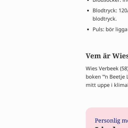
Blodtryck: 120
blodtryck.
Puls: bör ligg
Vem är Wie
Wies Verbeek (58
boken "’n Beetje
mitt uppe i klima
Personlig m