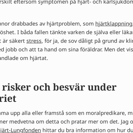
ärskilt eftersom symptomen på hjärt- och kärlsjukdo
nnor drabbades av hjärtproblem, som
hjärtklappning
öshet. I båda fallen tänkte varken de själva eller läk
t är säkert
stress
, för ja, de sov dåligt på grund av k
d jobb och att ta hand om sina föräldrar. Men det vi
handlade om hjärtat.
 risker och besvär under
riet
ämma upp alla eller framstå som en moralpredikare, m
ir mer medvetna om detta och pratar mer om det. Jag o
järt-Lungfonden
hittar du bra information om hur d