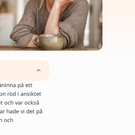
väninna på ett
on röd i ansiktet
et och var också
var hade vi det på
in och