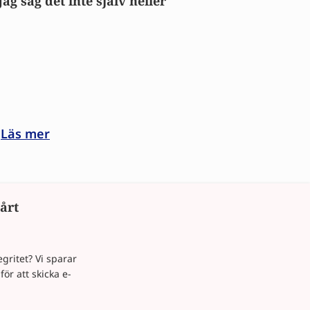
Jag såg det inte själv heller
Läs mer
årt
gritet? Vi sparar
ör att skicka e-