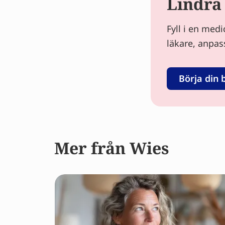
Lindra
Fyll i en med
läkare, anpas
Börja din 
Mer från Wies