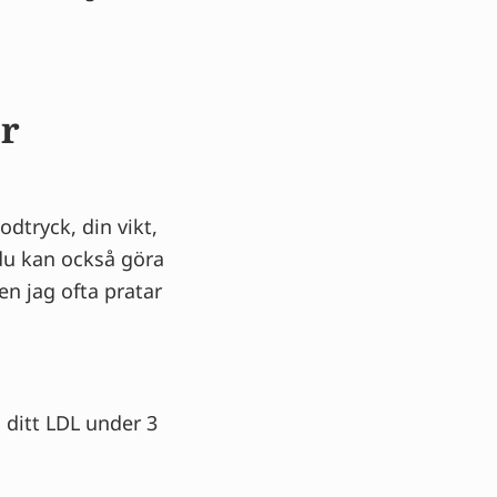
r
dtryck, din vikt,
du kan också göra
en jag ofta pratar
, ditt LDL under 3