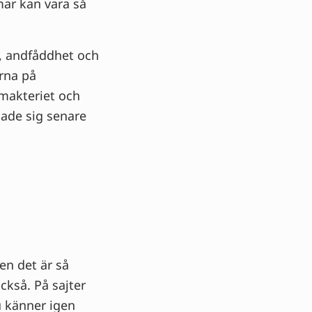
mar kan vara så
, andfåddhet och
arna på
limakteriet och
sade sig senare
en det är så
ckså. På sajter
u känner igen