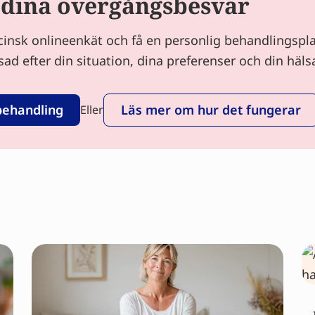
 dina övergångsbesvär
icinsk onlineenkät och få en personlig behandlingspl
sad efter din situation, dina preferenser och din häls
behandling
Läs mer om hur det fungerar
Eller