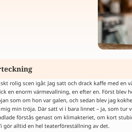
rteckning
iskt rolig scen igår. Jag satt och drack kaffe med en 
makteriet
fick en enorm värmevallning, en efter en. Först blev h
vär förväxlas ibland med stress
röjan som om hon var galen, och sedan blev jag kokh
r och besvär under klimakteriet
mig min tröja. Där satt vi i bara linnet – ja, som tur 
r och mätningar under klimakteriet
ndlade förstås genast om klimakteriet, om kort stub
i gör alltid en hel teaterföreställning av det.
vergångsbesvär