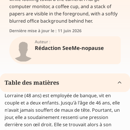
Dernière mise à jour le :
11 juin 2026
Auteur :
Rédaction SeeMe-nopause
Table des matières
Lorraine (48 ans) est employée de banque, vit en
Pourquoi Lorraine n’a-t-elle pas reconnu son
couple et a deux enfants. Jusqu'à l'âge de 46 ans, elle
mal de tête au début ?
n'avait jamais souffert de maux de tête. Pourtant, un
Ce n'est qu'un mal de tête étrange
jour, elle a soudainement ressenti une pression
La consultation chez le médecin généraliste
derrière son œil droit. Elle se trouvait alors à son
Chercher ce qu'elle pouvait faire elle-même