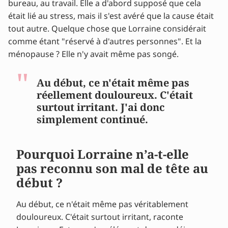
bureau, au travail. Elle a d'abord supposé que cela
Reconnaître les déclencheurs et préserver ses
était lié au stress, mais il s'est avéré que la cause était
limites
tout autre. Quelque chose que Lorraine considérait
Comment va Lorraine maintenant avec sa
comme étant "réservé à d'autres personnes". Et la
migraine ?
ménopause ? Elle n'y avait même pas songé.
Vous souhaitez savoir si vous êtes en
ménopause ? Obtenez une réponse immédiate.
Conseils et astuces d'experts
Au début, ce n'était même pas
réellement douloureux. C'était
surtout irritant. J'ai donc
simplement continué.
Pourquoi Lorraine n’a-t-elle
pas reconnu son mal de tête au
début ?
Au début, ce n'était même pas véritablement
douloureux. C'était surtout irritant, raconte