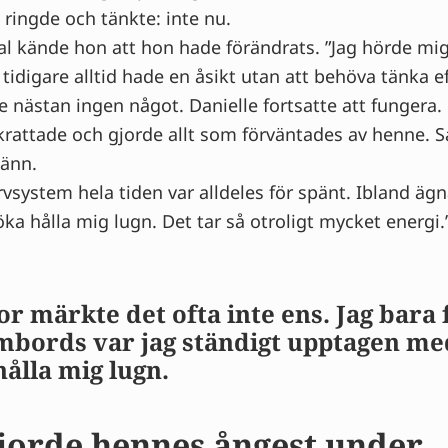
 ringde och tänkte: inte nu.
 kände hon att hon hade förändrats. ”Jag hörde mig 
tidigare alltid hade en åsikt utan att behöva tänka ef
 nästan ingen något. Danielle fortsatte att fungera
rattade och gjorde allt som förväntades av henne. S
pänn.
system hela tiden var alldeles för spänt. Ibland ägn
öka hålla mig lugn. Det tar så otroligt mycket energi.
r märkte det ofta inte ens. Jag bara
bords var jag ständigt upptagen me
hålla mig lugn.
gjorde hennes ångest under