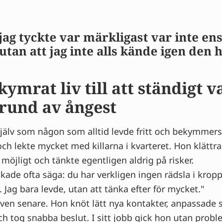
ag tyckte var märkligast var inte ens
utan att jag inte alls kände igen den h
ymrat liv till att ständigt v
grund av ångest
själv som någon som alltid levde fritt och bekymmer
och lekte mycket med killarna i kvarteret. Hon klättra
 möjligt och tänkte egentligen aldrig på risker.
de ofta säga: du har verkligen ingen rädsla i krop
 Jag bara levde, utan att tänka efter för mycket."
även senare. Hon knöt lätt nya kontakter, anpassade si
ch tog snabba beslut. I sitt jobb gick hon utan probl