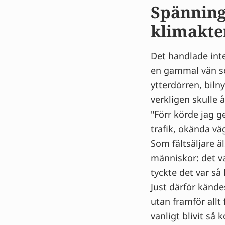
Spänning
klimakte
Det handlade int
en gammal vän so
ytterdörren, biln
verkligen skulle
"Förr körde jag g
trafik, okända vä
Som fältsäljare äl
människor: det va
tyckte det var så
Just därför kände
utan framför allt
vanligt blivit så