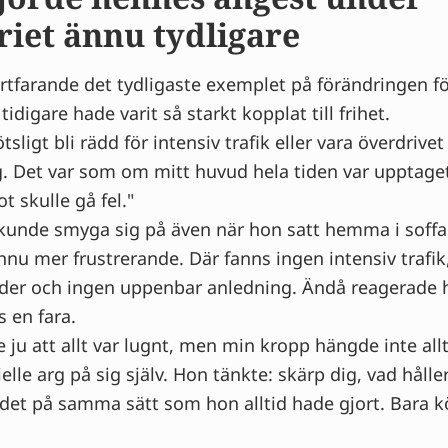
riet ännu tydligare
fortfarande det tydligaste exemplet på förändringen fö
 tidigare hade varit så starkt kopplat till frihet.
sligt bli rädd för intensiv trafik eller vara överdrive
. Det var som om mitt huvud hela tiden var upptage
t skulle gå fel."
nde smyga sig på även när hon satt hemma i soffan
nu mer frustrerande. Där fanns ingen intensiv trafik
nder och ingen uppenbar anledning. Ändå reagerade
 en fara.
e ju att allt var lugnt, men min kropp hängde inte all
ielle arg på sig själv. Hon tänkte: skärp dig, vad hål
det på samma sätt som hon alltid hade gjort. Bara kö