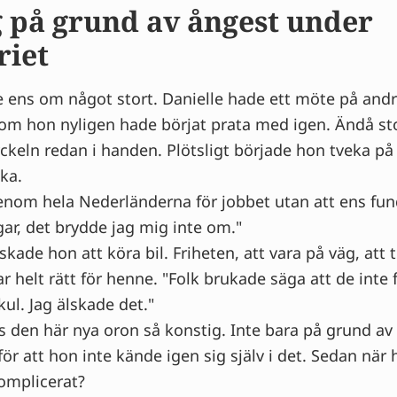
 på grund av ångest under
riet
e ens om något stort. Danielle hade ett möte på and
m hon nyligen hade börjat prata med igen. Ändå sto
yckeln redan i handen. Plötsligt började hon tveka p
 åka.
enom hela Nederländerna för jobbet utan att ens fund
gar, det brydde jag mig inte om."
skade hon att köra bil. Friheten, att vara på väg, att 
r helt rätt för henne. "Folk brukade säga att de inte 
 kul. Jag älskade det."
s den här nya oron så konstig. Inte bara på grund av 
 för att hon inte kände igen sig själv i det. Sedan när
 komplicerat?