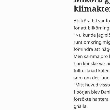
klimakte
Att köra bil var 
för att bilkörning
"Nu kunde jag plöt
runt omkring mig
förhindra att någo
Men samma oro ku
hon kanske var än
fulltecknad kale
som om det fanns
"Mitt huvud visst
I början blev Dan
försökte hantera 
gnälla.