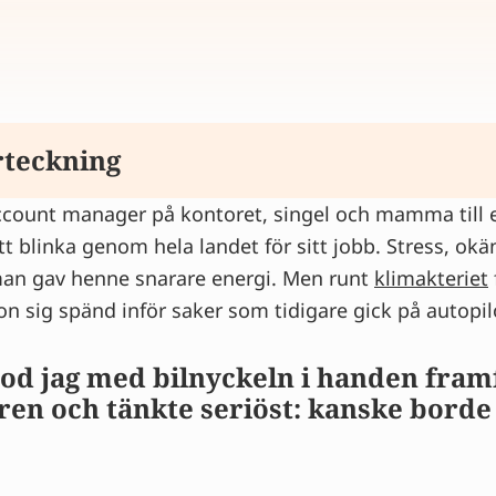
rteckning
account manager på kontoret, singel och mamma till e
rund av ångest under klimakteriet
t blinka genom hela landet för sitt jobb. Stress, ok
 liv till att ständigt vara på sin vakt på grund av ån
an gav henne snarare energi. Men runt
fick henne ur balans på grund av ångest
klimakteriet
on sig spänd inför saker som tidigare gick på autopil
 hennes ångest under klimakteriet ännu tydligare
der klimakteriet gjorde hennes värld mindre
tod jag med bilnyckeln i handen fram
 vid ångest och ältande under klimakteriet
ren och tänkte seriöst: kanske borde
r klimakteriet på allvar
 du är i klimakteriet? Få svar direkt.
n experter