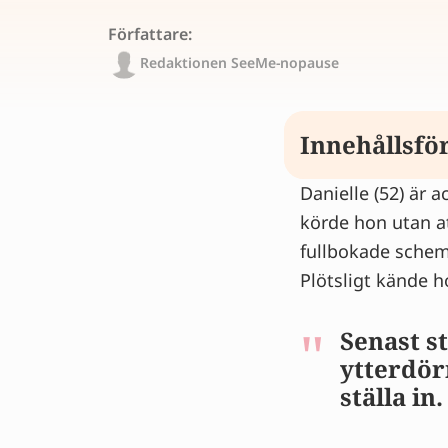
Författare:
Redaktionen SeeMe-nopause
Innehållsfö
Danielle (52) är 
Spänning på g
körde hon utan at
Från obekymrat
fullbokade schem
Hur små saker 
Plötsligt kände h
Bilköra gjorde
Hur ångest un
Senast s
Att söka hjälp
ytterdör
Ta ångest unde
ställa in.
Vill du veta om
Tips & råd frå