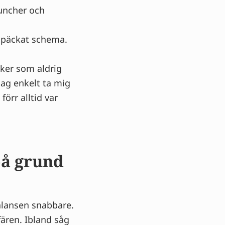
luncher och
lspäckat schema.
aker som aldrig
jag enkelt ta mig
förr alltid var
på grund
alansen snabbare.
ären. Ibland såg