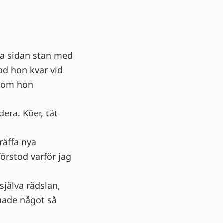
ra sidan stan med
d hon kvar vid
å om hon
era. Köer, tät
träffa nya
förstod varför jag
själva rädslan,
 hade något så