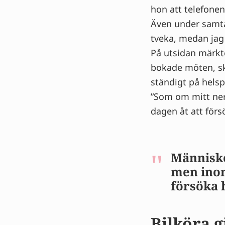
hon att telefonen
Även under samtal
tveka, medan jag 
På utsidan märkte
bokade möten, sk
ständigt på hels
”Som om mitt nerv
dagen åt att förs
Människo
men inom
försöka 
Bilköra 