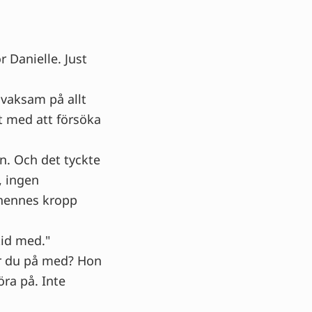
r Danielle. Just
t vaksam på allt
t med att försöka
. Och det tyckte
, ingen
 hennes kropp
tid med."
ler du på med? Hon
ra på. Inte