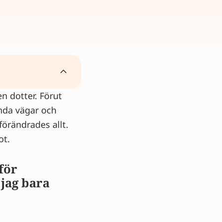
n dotter. Förut
ända vägar och
gest
förändrades allt.
ot.
för
 jag bara