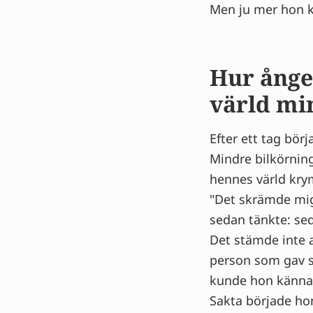
Men ju mer hon 
Hur ånge
värld mi
Efter ett tag bör
Mindre bilkörning
hennes värld kr
"Det skrämde mig.
sedan tänkte: sed
Det stämde inte a
person som gav s
kunde hon känna 
Sakta började hon