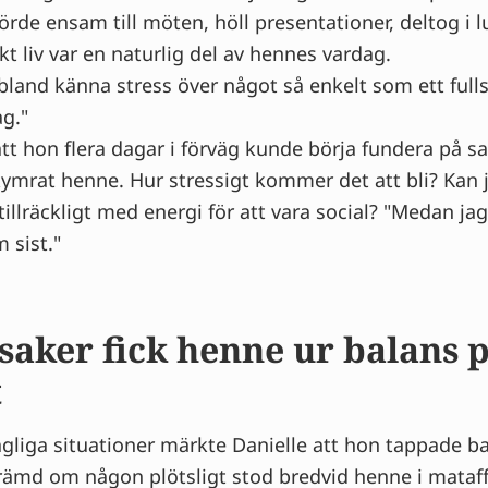
örde ensam till möten, höll presentationer, deltog i 
kt liv var en naturlig del av hennes vardag.
bland känna stress över något så enkelt som ett ful
ag."
tt hon flera dagar i förväg kunde börja fundera på s
ymrat henne. Hur stressigt kommer det att bli? Kan 
tillräckligt med energi för att vara social? "Medan jag 
 sist."
saker fick henne ur balans 
t
agliga situationer märkte Danielle att hon tappade b
rämd om någon plötsligt stod bredvid henne i mataff