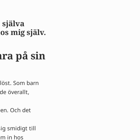
 själva
os mig själv.
ara på sin
slöst. Som barn
de överallt,
pen. Och det
g smidigt till
em in hos