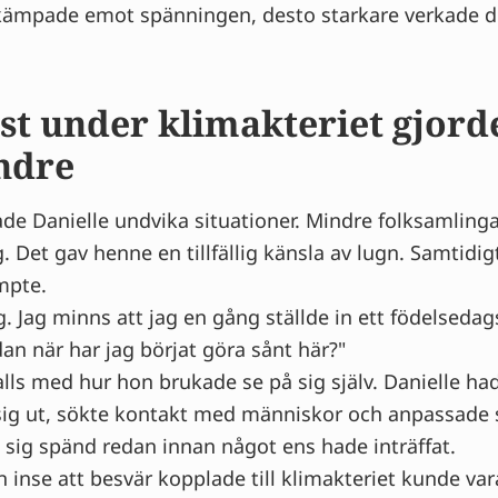
kämpade emot spänningen, desto starkare verkade d
st under klimakteriet gjord
ndre
jade Danielle undvika situationer. Mindre folksamlinga
. Det gav henne en tillfällig känsla av lugn. Samtidi
ympte.
 Jag minns att jag en gång ställde in ett födelsedag
an när har jag börjat göra sånt här?"
lls med hur hon brukade se på sig själv. Danielle hade
ig ut, sökte kontakt med människor och anpassade s
sig spänd redan innan något ens hade inträffat.
 inse att besvär kopplade till klimakteriet kunde v