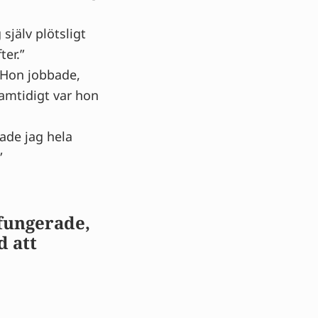
själv plötsligt
ter.”
. Hon jobbade,
amtidigt var hon
ade jag hela
”
 fungerade,
d att