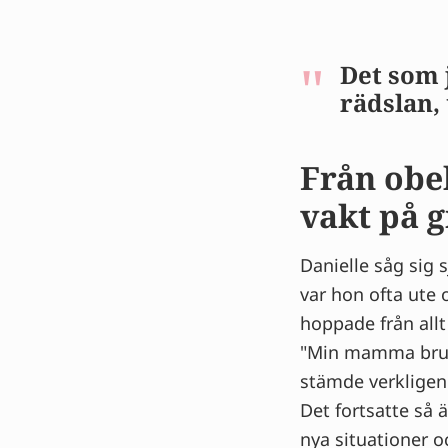
Det som j
rädslan, 
Från obek
vakt på 
Danielle såg sig 
var hon ofta ute 
hoppade från allt
"Min mamma bruka
stämde verkligen.
Det fortsatte så 
nya situationer o