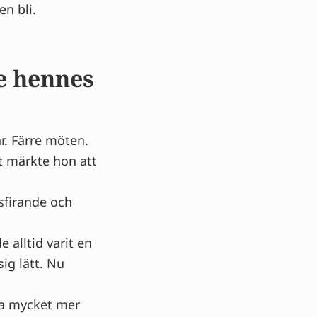
en bli.
e hennes
r. Färre möten.
gt märkte hon att
sfirande och
 alltid varit en
ig lätt. Nu
ara mycket mer