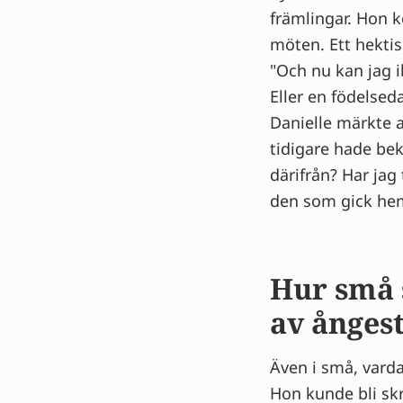
främlingar. Hon k
möten. Ett hektis
"Och nu kan jag i
Eller en födelsed
Danielle märkte a
tidigare hade bek
därifrån? Har jag 
den som gick hem
Hur små 
av ånges
Även i små, vard
Hon kunde bli sk